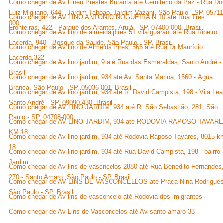
Como chegar de Av Lineu Prestes Butanta até Cemitério da Paz - Rua Do
Luiz Migliano, 644 - Jardim Taboao, Jardim Vazani, São Paulo - SP, 05711
Como chegar de AV LINO ANTONIO NOGUEIRA N 10 até Rua Três
000
Fronteiras, 422 - Parque dos Arantes, Arujá - SP, 07400-000, Brasil
Como chegar de Av lino de almeida pires 51 vila guarani até Rua Ribeiro
Lacerda, 940 - Bosque da Saúde, São Paulo - SP, Brasil
Como chegar de Av lino de Almeida Pires, 565 até Rua Dr Maurício
Lacerda,322
Como chegar de Av lino jardim, 9 até Rua das Esmeraldas, Santo André -
Brasil
Como chegar de Av lino jardim, 934 até Av. Santa Marina, 1560 - Água
Branca, São Paulo - SP, 05036-001, Brasil
Como chegar de Av lino jardim, 934 até R. David Campista, 198 - Vila Lea
Santo André - SP, 09090-430, Brasil
Como chegar de AV LINO JARDIM, 934 até R. São Sebastião, 281, São
Paulo - SP, 04708-000
Como chegar de AV LINO JARDIM, 934 até RODOVIA RAPOSO TAVAR
KM 18
Como chegar de Av lino jardim, 934 até Rodovia Raposo Tavares, 8015 k
18
Como chegar de Av lino jardim, 934 até Rua David Campista, 198 - bairro
Jardim
Como chegar de Av lins de vascncelos 2880 até Rua Benedito Fernandes
270 - Santo Amaro, São Paulo - SP, Brasil
Como chegar de AV LINS DE VASCONCELLOS até Praça Nina Rodrigues
São Paulo - SP, Brasil
Como chegar de Av lins de vasconcelo até Rodovia dos imigrantes
Como chegar de Av Lins de Vasconcelos até Av santo amaro 33