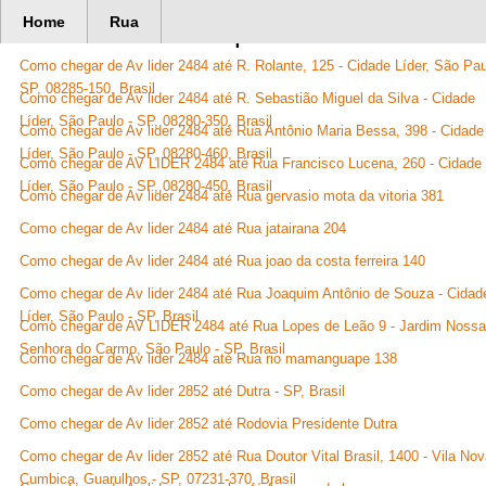
Home
Rua
367177 Rotas disponíveis
Como chegar de Av lider 2484 até R. Rolante, 125 - Cidade Líder, São Pau
SP, 08285-150, Brasil
Como chegar de Av lider 2484 até R. Sebastião Miguel da Silva - Cidade
Líder, São Paulo - SP, 08280-350, Brasil
Como chegar de Av lider 2484 até Rua Antônio Maria Bessa, 398 - Cidade
Líder, São Paulo - SP, 08280-460, Brasil
Como chegar de AV LIDER 2484 até Rua Francisco Lucena, 260 - Cidade
Líder, São Paulo - SP, 08280-450, Brasil
Como chegar de Av lider 2484 até Rua gervasio mota da vitoria 381
Como chegar de Av lider 2484 até Rua jatairana 204
Como chegar de Av lider 2484 até Rua joao da costa ferreira 140
Como chegar de Av lider 2484 até Rua Joaquim Antônio de Souza - Cidad
Líder, São Paulo - SP, Brasil
Como chegar de AV LIDER 2484 até Rua Lopes de Leão 9 - Jardim Nossa
Senhora do Carmo, São Paulo - SP, Brasil
Como chegar de Av lider 2484 até Rua rio mamanguape 138
Como chegar de Av lider 2852 até Dutra - SP, Brasil
Como chegar de Av lider 2852 até Rodovia Presidente Dutra
Como chegar de Av lider 2852 até Rua Doutor Vital Brasil, 1400 - Vila No
Cumbica, Guarulhos - SP, 07231-370, Brasil