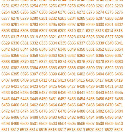
6251
6252
6253
6254
6255
6256
6257
6258
6259
6260
6261
6262
6263
6264
6265
6266
6267
6268
6269
6270
6271
6272
6273
6274
6275
6276
6277
6278
6279
6280
6281
6282
6283
6284
6285
6286
6287
6288
6289
6290
6291
6292
6293
6294
6295
6296
6297
6298
6299
6300
6301
6302
6303
6304
6305
6306
6307
6308
6309
6310
6311
6312
6313
6314
6315
6316
6317
6318
6319
6320
6321
6322
6323
6324
6325
6326
6327
6328
6329
6330
6331
6332
6333
6334
6335
6336
6337
6338
6339
6340
6341
6342
6343
6344
6345
6346
6347
6348
6349
6350
6351
6352
6353
6354
6355
6356
6357
6358
6359
6360
6361
6362
6363
6364
6365
6366
6367
6368
6369
6370
6371
6372
6373
6374
6375
6376
6377
6378
6379
6380
6381
6382
6383
6384
6385
6386
6387
6388
6389
6390
6391
6392
6393
6394
6395
6396
6397
6398
6399
6400
6401
6402
6403
6404
6405
6406
6407
6408
6409
6410
6411
6412
6413
6414
6415
6416
6417
6418
6419
6420
6421
6422
6423
6424
6425
6426
6427
6428
6429
6430
6431
6432
6433
6434
6435
6436
6437
6438
6439
6440
6441
6442
6443
6444
6445
6446
6447
6448
6449
6450
6451
6452
6453
6454
6455
6456
6457
6458
6459
6460
6461
6462
6463
6464
6465
6466
6467
6468
6469
6470
6471
6472
6473
6474
6475
6476
6477
6478
6479
6480
6481
6482
6483
6484
6485
6486
6487
6488
6489
6490
6491
6492
6493
6494
6495
6496
6497
6498
6499
6500
6501
6502
6503
6504
6505
6506
6507
6508
6509
6510
6511
6512
6513
6514
6515
6516
6517
6518
6519
6520
6521
6522
6523