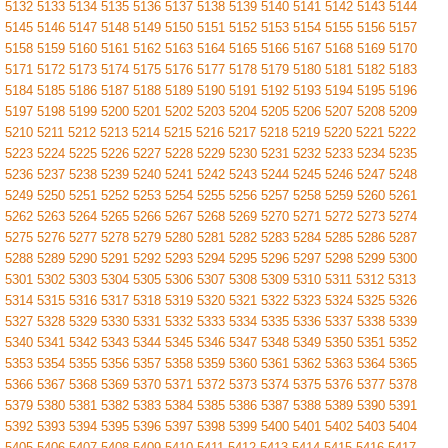
5132
5133
5134
5135
5136
5137
5138
5139
5140
5141
5142
5143
5144
5145
5146
5147
5148
5149
5150
5151
5152
5153
5154
5155
5156
5157
5158
5159
5160
5161
5162
5163
5164
5165
5166
5167
5168
5169
5170
5171
5172
5173
5174
5175
5176
5177
5178
5179
5180
5181
5182
5183
5184
5185
5186
5187
5188
5189
5190
5191
5192
5193
5194
5195
5196
5197
5198
5199
5200
5201
5202
5203
5204
5205
5206
5207
5208
5209
5210
5211
5212
5213
5214
5215
5216
5217
5218
5219
5220
5221
5222
5223
5224
5225
5226
5227
5228
5229
5230
5231
5232
5233
5234
5235
5236
5237
5238
5239
5240
5241
5242
5243
5244
5245
5246
5247
5248
5249
5250
5251
5252
5253
5254
5255
5256
5257
5258
5259
5260
5261
5262
5263
5264
5265
5266
5267
5268
5269
5270
5271
5272
5273
5274
5275
5276
5277
5278
5279
5280
5281
5282
5283
5284
5285
5286
5287
5288
5289
5290
5291
5292
5293
5294
5295
5296
5297
5298
5299
5300
5301
5302
5303
5304
5305
5306
5307
5308
5309
5310
5311
5312
5313
5314
5315
5316
5317
5318
5319
5320
5321
5322
5323
5324
5325
5326
5327
5328
5329
5330
5331
5332
5333
5334
5335
5336
5337
5338
5339
5340
5341
5342
5343
5344
5345
5346
5347
5348
5349
5350
5351
5352
5353
5354
5355
5356
5357
5358
5359
5360
5361
5362
5363
5364
5365
5366
5367
5368
5369
5370
5371
5372
5373
5374
5375
5376
5377
5378
5379
5380
5381
5382
5383
5384
5385
5386
5387
5388
5389
5390
5391
5392
5393
5394
5395
5396
5397
5398
5399
5400
5401
5402
5403
5404
5405
5406
5407
5408
5409
5410
5411
5412
5413
5414
5415
5416
5417