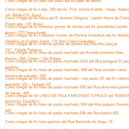
Como chegar de Av lider sao paulo até Av paes de barros
Como chegar de Av Lídia, 200 até Av. Prof. Vernon Krieble - Itaqui, Itapevi
SP, 06696-070, Brasil
Como chegar de Av lidice até R. Antonio Ortigosa - Jardim Noiva da Colin
Piracicaba - SP, Brasil
Como chegar de Av lindomar gomes de oliveira até Av presidente castelo
branco 7377 barra funda
Como chegar de Av Lindomar Gomes de Oliveira Guarulhos até Av Maria
Ubaldina do Espirito Santo, 731 Bom Clima Guarulhos
Como chegar de Av lindonar gomes de oliveira até Rua Alto Garças.
717...Cidade Patriaca
Como chegar de Av lineo de paula machado até Avenida Antonino Dias
Bastos, 368, Centro - São Roque
Como chegar de Av lineo de paula machado 1263 até Rua paraguai 51 jar
paulista
Como chegar de Av lineu de paula machado, 599 até Rua senador carlos
teixiera de carvalho, 395
Como chegar de Av lineu de paula machado - são paulo SP até Av roberto
bertoletti, 551 - Taubaté SP
Como chegar de Av lineu de paula machado 595 até Rua dona elisa pereri
de barros, 469
Como chegar de AV LINEU DE PAULA MACHADO S.PAULO até RODOV
RAPOSO TAVARES
Como chegar de Av lineu de paula machado, 599 até Rua joaquim floriano
442
Como chegar de Av lineu de paula machado,599 até Rua bartira 655
Como chegar de Av lineu prestes até Rua Bernardo da Veiga, 76