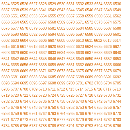
6524
6525
6526
6527
6528
6529
6530
6531
6532
6533
6534
6535
6536
6537
6538
6539
6540
6541
6542
6543
6544
6545
6546
6547
6548
6549
6550
6551
6552
6553
6554
6555
6556
6557
6558
6559
6560
6561
6562
6563
6564
6565
6566
6567
6568
6569
6570
6571
6572
6573
6574
6575
6576
6577
6578
6579
6580
6581
6582
6583
6584
6585
6586
6587
6588
6589
6590
6591
6592
6593
6594
6595
6596
6597
6598
6599
6600
6601
6602
6603
6604
6605
6606
6607
6608
6609
6610
6611
6612
6613
6614
6615
6616
6617
6618
6619
6620
6621
6622
6623
6624
6625
6626
6627
6628
6629
6630
6631
6632
6633
6634
6635
6636
6637
6638
6639
6640
6641
6642
6643
6644
6645
6646
6647
6648
6649
6650
6651
6652
6653
6654
6655
6656
6657
6658
6659
6660
6661
6662
6663
6664
6665
6666
6667
6668
6669
6670
6671
6672
6673
6674
6675
6676
6677
6678
6679
6680
6681
6682
6683
6684
6685
6686
6687
6688
6689
6690
6691
6692
6693
6694
6695
6696
6697
6698
6699
6700
6701
6702
6703
6704
6705
6706
6707
6708
6709
6710
6711
6712
6713
6714
6715
6716
6717
6718
6719
6720
6721
6722
6723
6724
6725
6726
6727
6728
6729
6730
6731
6732
6733
6734
6735
6736
6737
6738
6739
6740
6741
6742
6743
6744
6745
6746
6747
6748
6749
6750
6751
6752
6753
6754
6755
6756
6757
6758
6759
6760
6761
6762
6763
6764
6765
6766
6767
6768
6769
6770
6771
6772
6773
6774
6775
6776
6777
6778
6779
6780
6781
6782
6783
6784
6785
6786
6787
6788
6789
6790
6791
6792
6793
6794
6795
6796