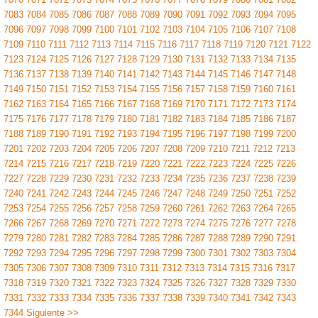
7083
7084
7085
7086
7087
7088
7089
7090
7091
7092
7093
7094
7095
7096
7097
7098
7099
7100
7101
7102
7103
7104
7105
7106
7107
7108
7109
7110
7111
7112
7113
7114
7115
7116
7117
7118
7119
7120
7121
7122
7123
7124
7125
7126
7127
7128
7129
7130
7131
7132
7133
7134
7135
7136
7137
7138
7139
7140
7141
7142
7143
7144
7145
7146
7147
7148
7149
7150
7151
7152
7153
7154
7155
7156
7157
7158
7159
7160
7161
7162
7163
7164
7165
7166
7167
7168
7169
7170
7171
7172
7173
7174
7175
7176
7177
7178
7179
7180
7181
7182
7183
7184
7185
7186
7187
7188
7189
7190
7191
7192
7193
7194
7195
7196
7197
7198
7199
7200
7201
7202
7203
7204
7205
7206
7207
7208
7209
7210
7211
7212
7213
7214
7215
7216
7217
7218
7219
7220
7221
7222
7223
7224
7225
7226
7227
7228
7229
7230
7231
7232
7233
7234
7235
7236
7237
7238
7239
7240
7241
7242
7243
7244
7245
7246
7247
7248
7249
7250
7251
7252
7253
7254
7255
7256
7257
7258
7259
7260
7261
7262
7263
7264
7265
7266
7267
7268
7269
7270
7271
7272
7273
7274
7275
7276
7277
7278
7279
7280
7281
7282
7283
7284
7285
7286
7287
7288
7289
7290
7291
7292
7293
7294
7295
7296
7297
7298
7299
7300
7301
7302
7303
7304
7305
7306
7307
7308
7309
7310
7311
7312
7313
7314
7315
7316
7317
7318
7319
7320
7321
7322
7323
7324
7325
7326
7327
7328
7329
7330
7331
7332
7333
7334
7335
7336
7337
7338
7339
7340
7341
7342
7343
7344
Siguiente >>