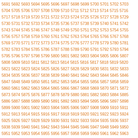
5691
5692
5693
5694
5695
5696
5697
5698
5699
5700
5701
5702
5703
5704
5705
5706
5707
5708
5709
5710
5711
5712
5713
5714
5715
5716
5717
5718
5719
5720
5721
5722
5723
5724
5725
5726
5727
5728
5729
5730
5731
5732
5733
5734
5735
5736
5737
5738
5739
5740
5741
5742
5743
5744
5745
5746
5747
5748
5749
5750
5751
5752
5753
5754
5755
5756
5757
5758
5759
5760
5761
5762
5763
5764
5765
5766
5767
5768
5769
5770
5771
5772
5773
5774
5775
5776
5777
5778
5779
5780
5781
5782
5783
5784
5785
5786
5787
5788
5789
5790
5791
5792
5793
5794
5795
5796
5797
5798
5799
5800
5801
5802
5803
5804
5805
5806
5807
5808
5809
5810
5811
5812
5813
5814
5815
5816
5817
5818
5819
5820
5821
5822
5823
5824
5825
5826
5827
5828
5829
5830
5831
5832
5833
5834
5835
5836
5837
5838
5839
5840
5841
5842
5843
5844
5845
5846
5847
5848
5849
5850
5851
5852
5853
5854
5855
5856
5857
5858
5859
5860
5861
5862
5863
5864
5865
5866
5867
5868
5869
5870
5871
5872
5873
5874
5875
5876
5877
5878
5879
5880
5881
5882
5883
5884
5885
5886
5887
5888
5889
5890
5891
5892
5893
5894
5895
5896
5897
5898
5899
5900
5901
5902
5903
5904
5905
5906
5907
5908
5909
5910
5911
5912
5913
5914
5915
5916
5917
5918
5919
5920
5921
5922
5923
5924
5925
5926
5927
5928
5929
5930
5931
5932
5933
5934
5935
5936
5937
5938
5939
5940
5941
5942
5943
5944
5945
5946
5947
5948
5949
5950
5951
5952
5953
5954
5955
5956
5957
5958
5959
5960
5961
5962
5963