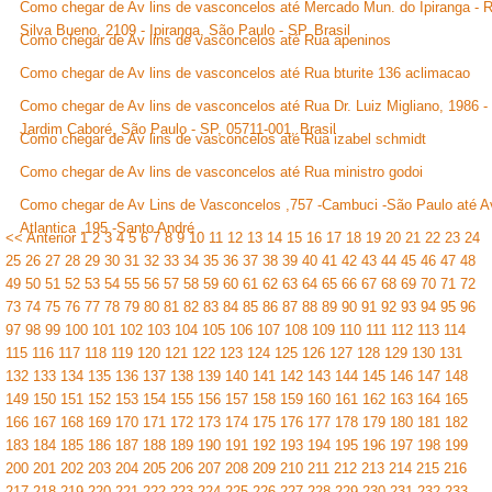
Como chegar de Av lins de vasconcelos até Mercado Mun. do Ipiranga - R
Silva Bueno, 2109 - Ipiranga, São Paulo - SP, Brasil
Como chegar de Av lins de vasconcelos até Rua apeninos
Como chegar de Av lins de vasconcelos até Rua bturite 136 aclimacao
Como chegar de Av lins de vasconcelos até Rua Dr. Luiz Migliano, 1986 -
Jardim Caboré, São Paulo - SP, 05711-001, Brasil
Como chegar de Av lins de vasconcelos até Rua izabel schmidt
Como chegar de Av lins de vasconcelos até Rua ministro godoi
Como chegar de Av Lins de Vasconcelos ,757 -Cambuci -São Paulo até A
Atlantica ,195 -Santo André
<< Anterior
1
2
3
4
5
6
7
8
9
10
11
12
13
14
15
16
17
18
19
20
21
22
23
24
25
26
27
28
29
30
31
32
33
34
35
36
37
38
39
40
41
42
43
44
45
46
47
48
49
50
51
52
53
54
55
56
57
58
59
60
61
62
63
64
65
66
67
68
69
70
71
72
73
74
75
76
77
78
79
80
81
82
83
84
85
86
87
88
89
90
91
92
93
94
95
96
97
98
99
100
101
102
103
104
105
106
107
108
109
110
111
112
113
114
115
116
117
118
119
120
121
122
123
124
125
126
127
128
129
130
131
132
133
134
135
136
137
138
139
140
141
142
143
144
145
146
147
148
149
150
151
152
153
154
155
156
157
158
159
160
161
162
163
164
165
166
167
168
169
170
171
172
173
174
175
176
177
178
179
180
181
182
183
184
185
186
187
188
189
190
191
192
193
194
195
196
197
198
199
200
201
202
203
204
205
206
207
208
209
210
211
212
213
214
215
216
217
218
219
220
221
222
223
224
225
226
227
228
229
230
231
232
233