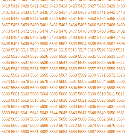
5418
5419
5420
5421
5422
5423
5424
5425
5426
5427
5428
5429
5430
5431
5432
5433
5434
5435
5436
5437
5438
5439
5440
5441
5442
5443
5444
5445
5446
5447
5448
5449
5450
5451
5452
5453
5454
5455
5456
5457
5458
5459
5460
5461
5462
5463
5464
5465
5466
5467
5468
5469
5470
5471
5472
5473
5474
5475
5476
5477
5478
5479
5480
5481
5482
5483
5484
5485
5486
5487
5488
5489
5490
5491
5492
5493
5494
5495
5496
5497
5498
5499
5500
5501
5502
5503
5504
5505
5506
5507
5508
5509
5510
5511
5512
5513
5514
5515
5516
5517
5518
5519
5520
5521
5522
5523
5524
5525
5526
5527
5528
5529
5530
5531
5532
5533
5534
5535
5536
5537
5538
5539
5540
5541
5542
5543
5544
5545
5546
5547
5548
5549
5550
5551
5552
5553
5554
5555
5556
5557
5558
5559
5560
5561
5562
5563
5564
5565
5566
5567
5568
5569
5570
5571
5572
5573
5574
5575
5576
5577
5578
5579
5580
5581
5582
5583
5584
5585
5586
5587
5588
5589
5590
5591
5592
5593
5594
5595
5596
5597
5598
5599
5600
5601
5602
5603
5604
5605
5606
5607
5608
5609
5610
5611
5612
5613
5614
5615
5616
5617
5618
5619
5620
5621
5622
5623
5624
5625
5626
5627
5628
5629
5630
5631
5632
5633
5634
5635
5636
5637
5638
5639
5640
5641
5642
5643
5644
5645
5646
5647
5648
5649
5650
5651
5652
5653
5654
5655
5656
5657
5658
5659
5660
5661
5662
5663
5664
5665
5666
5667
5668
5669
5670
5671
5672
5673
5674
5675
5676
5677
5678
5679
5680
5681
5682
5683
5684
5685
5686
5687
5688
5689
5690