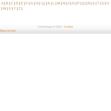
A
|
B
|
C
|
D
|
E
|
F
|
G
|
H
|
I
|
j
|
K
|
L
|
M
|
N
|
ñ
|
O
|
P
|
Q
|
R
|
S
|
T
|
U
|
V
|
W
|
X
|
Y
|
Z
|
Comochegar © 2026 -
Cookies
Mapa del sitio