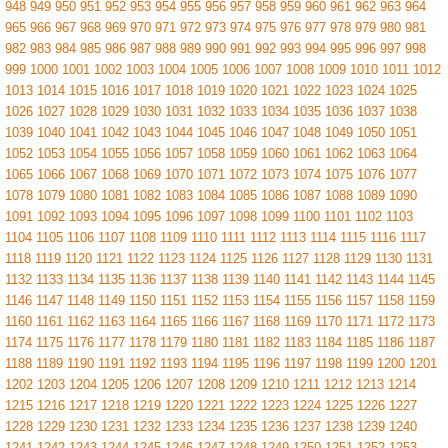
948
949
950
951
952
953
954
955
956
957
958
959
960
961
962
963
964
965
966
967
968
969
970
971
972
973
974
975
976
977
978
979
980
981
982
983
984
985
986
987
988
989
990
991
992
993
994
995
996
997
998
999
1000
1001
1002
1003
1004
1005
1006
1007
1008
1009
1010
1011
1012
1013
1014
1015
1016
1017
1018
1019
1020
1021
1022
1023
1024
1025
1026
1027
1028
1029
1030
1031
1032
1033
1034
1035
1036
1037
1038
1039
1040
1041
1042
1043
1044
1045
1046
1047
1048
1049
1050
1051
1052
1053
1054
1055
1056
1057
1058
1059
1060
1061
1062
1063
1064
1065
1066
1067
1068
1069
1070
1071
1072
1073
1074
1075
1076
1077
1078
1079
1080
1081
1082
1083
1084
1085
1086
1087
1088
1089
1090
1091
1092
1093
1094
1095
1096
1097
1098
1099
1100
1101
1102
1103
1104
1105
1106
1107
1108
1109
1110
1111
1112
1113
1114
1115
1116
1117
1118
1119
1120
1121
1122
1123
1124
1125
1126
1127
1128
1129
1130
1131
1132
1133
1134
1135
1136
1137
1138
1139
1140
1141
1142
1143
1144
1145
1146
1147
1148
1149
1150
1151
1152
1153
1154
1155
1156
1157
1158
1159
1160
1161
1162
1163
1164
1165
1166
1167
1168
1169
1170
1171
1172
1173
1174
1175
1176
1177
1178
1179
1180
1181
1182
1183
1184
1185
1186
1187
1188
1189
1190
1191
1192
1193
1194
1195
1196
1197
1198
1199
1200
1201
1202
1203
1204
1205
1206
1207
1208
1209
1210
1211
1212
1213
1214
1215
1216
1217
1218
1219
1220
1221
1222
1223
1224
1225
1226
1227
1228
1229
1230
1231
1232
1233
1234
1235
1236
1237
1238
1239
1240
1241
1242
1243
1244
1245
1246
1247
1248
1249
1250
1251
1252
1253