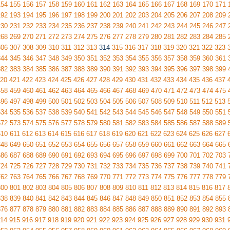
154
155
156
157
158
159
160
161
162
163
164
165
166
167
168
169
170
171
192
193
194
195
196
197
198
199
200
201
202
203
204
205
206
207
208
209
230
231
232
233
234
235
236
237
238
239
240
241
242
243
244
245
246
247
268
269
270
271
272
273
274
275
276
277
278
279
280
281
282
283
284
285
306
307
308
309
310
311
312
313
314
315
316
317
318
319
320
321
322
323
344
345
346
347
348
349
350
351
352
353
354
355
356
357
358
359
360
361
382
383
384
385
386
387
388
389
390
391
392
393
394
395
396
397
398
399
20
421
422
423
424
425
426
427
428
429
430
431
432
433
434
435
436
437
458
459
460
461
462
463
464
465
466
467
468
469
470
471
472
473
474
475
496
497
498
499
500
501
502
503
504
505
506
507
508
509
510
511
512
513
534
535
536
537
538
539
540
541
542
543
544
545
546
547
548
549
550
551
572
573
574
575
576
577
578
579
580
581
582
583
584
585
586
587
588
589
610
611
612
613
614
615
616
617
618
619
620
621
622
623
624
625
626
627
648
649
650
651
652
653
654
655
656
657
658
659
660
661
662
663
664
665
686
687
688
689
690
691
692
693
694
695
696
697
698
699
700
701
702
703
724
725
726
727
728
729
730
731
732
733
734
735
736
737
738
739
740
741
762
763
764
765
766
767
768
769
770
771
772
773
774
775
776
777
778
779
800
801
802
803
804
805
806
807
808
809
810
811
812
813
814
815
816
817
838
839
840
841
842
843
844
845
846
847
848
849
850
851
852
853
854
855
876
877
878
879
880
881
882
883
884
885
886
887
888
889
890
891
892
893
14
915
916
917
918
919
920
921
922
923
924
925
926
927
928
929
930
931