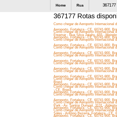
367177 
Home
Rua
367177 Rotas dispon
Como chegar de Aeroporto Internacional de
Aeroporto, Fortaleza - CE, 60741-900, Bra
Como chegar de Aeroporto Internacional de
Freamar - Rua Silva Jatahy, 655 - Meirele
Aeroporto, Fortaleza - CE, 60741-900, Bras
Como chegar de Aeroporto Internacional de
Aeroporto, Fortaleza - CE, 60741-900, Bras
Como chegar de Aeroporto Internacional de
Aeroporto, Fortaleza - CE, 60741-900, Bra
Como chegar de Aeroporto Internacional de
Aeroporto, Fortaleza - CE, 60741-900, Bra
Como chegar de Aeroporto Internacional de
Aeroporto, Fortaleza - CE, 60741-900, Br
Como chegar de Aeroporto Internacional de
Aeroporto, Fortaleza - CE, 60741-900, Bra
Como chegar de Aeroporto Internacional de
Brasil
Aeroporto, Fortaleza - CE, 60741-900, Bras
Como chegar de Aeroporto Internacional de
- CE, Brasil
Aeroporto, Fortaleza - CE, 60741-900, Bras
Como chegar de Aeroporto Internacional de
Aeroporto, Fortaleza - CE, 60741-900, Br
Como chegar de Aeroporto Internacional de
Park - Av. Santos Dumont, 3131 - Aldeota,
Aeroporto, Fortaleza - CE, 60741-900, Bra
Como chegar de Aeroporto Internacional de
Sáles - Antônio Bezerra, Fortaleza - CE, 
Aeroporto, Fortaleza - CE, 60741-900, Bras