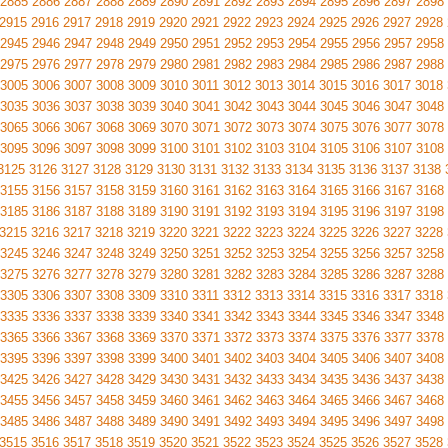
2885
2886
2887
2888
2889
2890
2891
2892
2893
2894
2895
2896
2897
2898
2915
2916
2917
2918
2919
2920
2921
2922
2923
2924
2925
2926
2927
2928
2945
2946
2947
2948
2949
2950
2951
2952
2953
2954
2955
2956
2957
2958
2975
2976
2977
2978
2979
2980
2981
2982
2983
2984
2985
2986
2987
2988
3005
3006
3007
3008
3009
3010
3011
3012
3013
3014
3015
3016
3017
3018
3035
3036
3037
3038
3039
3040
3041
3042
3043
3044
3045
3046
3047
3048
3065
3066
3067
3068
3069
3070
3071
3072
3073
3074
3075
3076
3077
3078
3095
3096
3097
3098
3099
3100
3101
3102
3103
3104
3105
3106
3107
3108
3125
3126
3127
3128
3129
3130
3131
3132
3133
3134
3135
3136
3137
3138
3155
3156
3157
3158
3159
3160
3161
3162
3163
3164
3165
3166
3167
3168
3185
3186
3187
3188
3189
3190
3191
3192
3193
3194
3195
3196
3197
3198
3215
3216
3217
3218
3219
3220
3221
3222
3223
3224
3225
3226
3227
3228
3245
3246
3247
3248
3249
3250
3251
3252
3253
3254
3255
3256
3257
3258
3275
3276
3277
3278
3279
3280
3281
3282
3283
3284
3285
3286
3287
3288
3305
3306
3307
3308
3309
3310
3311
3312
3313
3314
3315
3316
3317
3318
3335
3336
3337
3338
3339
3340
3341
3342
3343
3344
3345
3346
3347
3348
3365
3366
3367
3368
3369
3370
3371
3372
3373
3374
3375
3376
3377
3378
3395
3396
3397
3398
3399
3400
3401
3402
3403
3404
3405
3406
3407
3408
3425
3426
3427
3428
3429
3430
3431
3432
3433
3434
3435
3436
3437
3438
3455
3456
3457
3458
3459
3460
3461
3462
3463
3464
3465
3466
3467
3468
3485
3486
3487
3488
3489
3490
3491
3492
3493
3494
3495
3496
3497
3498
3515
3516
3517
3518
3519
3520
3521
3522
3523
3524
3525
3526
3527
3528