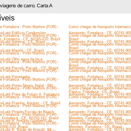
viagens de carro. Carta A
íveis
 Fortaleza - Pinto Martins (FOR) -
Como chegar de Aeroporto Internacio
sil até Edifício Condomínio
Aeroporto, Fortaleza - CE, 60741-900
 Fortaleza - Pinto Martins (FOR) -
Como chegar de Aeroporto Internacio
s, Fortaleza - CE, 60165-070, Brazil
Brasil
il até Itarema - CE, Brasil
Aeroporto, Fortaleza - CE, 60741-90
 Fortaleza - Pinto Martins (FOR) -
Como chegar de Aeroporto Internacio
Brasil
il até Mauriti - CE, Brasil
Aeroporto, Fortaleza - CE, 60741-90
 Fortaleza - Pinto Martins (FOR) -
Como chegar de Aeroporto Internacio
sil até Olho agua da bica
Aeroporto, Fortaleza - CE, 60741-900
 Fortaleza - Pinto Martins (FOR) -
Como chegar de Aeroporto Internacio
Brasil
sil até Pacujá, Pacujá - CE, Brasil
Aeroporto, Fortaleza - CE, 60741-900
 Fortaleza - Pinto Martins (FOR) -
Como chegar de Aeroporto Internacio
asil até Parangaba
Aeroporto, Fortaleza - CE, 60741-900,
 Fortaleza - Pinto Martins (FOR) -
Como chegar de Aeroporto Internacio
sil até Ponta Negra, Natal - RN,
Aeroporto, Fortaleza - CE, 60741-900
 Fortaleza - Pinto Martins (FOR) -
Como chegar de Aeroporto Internacio
Papicu, Fortaleza - CE, Brasil
il até Praia do Futuro II, Fortaleza
Aeroporto, Fortaleza - CE, 60741-900,
 Fortaleza - Pinto Martins (FOR) -
Como chegar de Aeroporto Internacio
il até Prainha, Aquiraz - CE, Brasil
Aeroporto, Fortaleza - CE, 60741-900
 Fortaleza - Pinto Martins (FOR) -
Como chegar de Aeroporto Internacio
asil até Projeto Escola do Beach
Aeroporto, Fortaleza - CE, 60741-900
 Fortaleza - Pinto Martins (FOR) -
Como chegar de Aeroporto Internacio
 Fortaleza - CE, 60150-162, Brasil
Meireles, Fortaleza - CE, Brasil
sil até R. Antônio Gualberto de
Aeroporto, Fortaleza - CE, 60741-900
 Fortaleza - Pinto Martins (FOR) -
Como chegar de Aeroporto Internacio
60356-570, Brasil
Meireles, Fortaleza - CE, Brasil
il até R. Barão de Aracati, 94 -
Aeroporto, Fortaleza - CE, 60741-900