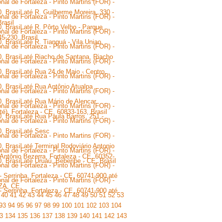
nal de Fortaleza - Pinto Martins (FOR) -
, Brasil até R. Guilherme Moreira, 330 -
nal de Fortaleza - Pinto Martins (FOR) -
rasil
, Brasil até R. Pôrto Velho - Parque
nal de Fortaleza - Pinto Martins (FOR) -
5-230, Brasil
, Brasil até R. Tianguá - Vila Uniao,
nal de Fortaleza - Pinto Martins (FOR) -
0, Brasil até Riacho de Santana, Riacho
nal de Fortaleza - Pinto Martins (FOR) -
, Brasil até Rua 24 de Maio - Centro,
nal de Fortaleza - Pinto Martins (FOR) -
, Brasil até Rua Antônio Atualpa
nal de Fortaleza - Pinto Martins (FOR) -
, Brasil até Rua Mário de Alencar
nal de Fortaleza - Pinto Martins (FOR) -
té), Fortaleza - CE, 60833-163, Brasil
, Brasil até Rua Paula Barros, 251 -
nal de Fortaleza - Pinto Martins (FOR) -
, Brasil até Sesc
nal de Fortaleza - Pinto Martins (FOR) -
, Brasil até Terminal Rodoviário Antonio
nal de Fortaleza - Pinto Martins (FOR) -
 Antônio Bezerra, Fortaleza - CE, 60352-
, Brasil até Uruaú, Beberibe - CE, Brasil
nal de Fortaleza - Pinto Martins (FOR) -
- Serrinha, Fortaleza - CE, 60741-900 até
nal de Fortaleza - Pinto Martins (FOR) -
ZA, CE
- Serrinha, Fortaleza - CE, 60741-900 até
40
41
42
43
44
45
46
47
48
49
50
51
52
53
93
94
95
96
97
98
99
100
101
102
103
104
3
134
135
136
137
138
139
140
141
142
143