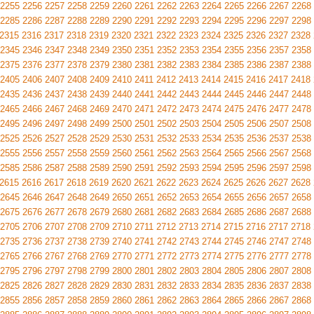
2255
2256
2257
2258
2259
2260
2261
2262
2263
2264
2265
2266
2267
2268
2285
2286
2287
2288
2289
2290
2291
2292
2293
2294
2295
2296
2297
2298
2315
2316
2317
2318
2319
2320
2321
2322
2323
2324
2325
2326
2327
2328
2345
2346
2347
2348
2349
2350
2351
2352
2353
2354
2355
2356
2357
2358
2375
2376
2377
2378
2379
2380
2381
2382
2383
2384
2385
2386
2387
2388
2405
2406
2407
2408
2409
2410
2411
2412
2413
2414
2415
2416
2417
2418
2435
2436
2437
2438
2439
2440
2441
2442
2443
2444
2445
2446
2447
2448
2465
2466
2467
2468
2469
2470
2471
2472
2473
2474
2475
2476
2477
2478
2495
2496
2497
2498
2499
2500
2501
2502
2503
2504
2505
2506
2507
2508
2525
2526
2527
2528
2529
2530
2531
2532
2533
2534
2535
2536
2537
2538
2555
2556
2557
2558
2559
2560
2561
2562
2563
2564
2565
2566
2567
2568
2585
2586
2587
2588
2589
2590
2591
2592
2593
2594
2595
2596
2597
2598
2615
2616
2617
2618
2619
2620
2621
2622
2623
2624
2625
2626
2627
2628
2645
2646
2647
2648
2649
2650
2651
2652
2653
2654
2655
2656
2657
2658
2675
2676
2677
2678
2679
2680
2681
2682
2683
2684
2685
2686
2687
2688
2705
2706
2707
2708
2709
2710
2711
2712
2713
2714
2715
2716
2717
2718
2735
2736
2737
2738
2739
2740
2741
2742
2743
2744
2745
2746
2747
2748
2765
2766
2767
2768
2769
2770
2771
2772
2773
2774
2775
2776
2777
2778
2795
2796
2797
2798
2799
2800
2801
2802
2803
2804
2805
2806
2807
2808
2825
2826
2827
2828
2829
2830
2831
2832
2833
2834
2835
2836
2837
2838
2855
2856
2857
2858
2859
2860
2861
2862
2863
2864
2865
2866
2867
2868