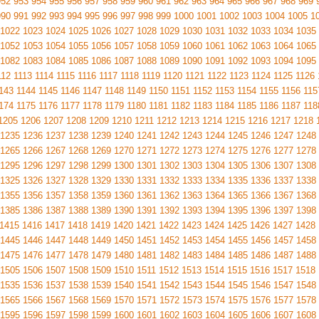
952
953
954
955
956
957
958
959
960
961
962
963
964
965
966
967
968
969
990
991
992
993
994
995
996
997
998
999
1000
1001
1002
1003
1004
1005
1
1022
1023
1024
1025
1026
1027
1028
1029
1030
1031
1032
1033
1034
1035
1052
1053
1054
1055
1056
1057
1058
1059
1060
1061
1062
1063
1064
1065
1082
1083
1084
1085
1086
1087
1088
1089
1090
1091
1092
1093
1094
1095
112
1113
1114
1115
1116
1117
1118
1119
1120
1121
1122
1123
1124
1125
1126
143
1144
1145
1146
1147
1148
1149
1150
1151
1152
1153
1154
1155
1156
115
174
1175
1176
1177
1178
1179
1180
1181
1182
1183
1184
1185
1186
1187
118
1205
1206
1207
1208
1209
1210
1211
1212
1213
1214
1215
1216
1217
1218
1235
1236
1237
1238
1239
1240
1241
1242
1243
1244
1245
1246
1247
1248
1265
1266
1267
1268
1269
1270
1271
1272
1273
1274
1275
1276
1277
1278
1295
1296
1297
1298
1299
1300
1301
1302
1303
1304
1305
1306
1307
1308
1325
1326
1327
1328
1329
1330
1331
1332
1333
1334
1335
1336
1337
1338
1355
1356
1357
1358
1359
1360
1361
1362
1363
1364
1365
1366
1367
1368
1385
1386
1387
1388
1389
1390
1391
1392
1393
1394
1395
1396
1397
1398
1415
1416
1417
1418
1419
1420
1421
1422
1423
1424
1425
1426
1427
1428
1445
1446
1447
1448
1449
1450
1451
1452
1453
1454
1455
1456
1457
1458
1475
1476
1477
1478
1479
1480
1481
1482
1483
1484
1485
1486
1487
1488
1505
1506
1507
1508
1509
1510
1511
1512
1513
1514
1515
1516
1517
1518
1535
1536
1537
1538
1539
1540
1541
1542
1543
1544
1545
1546
1547
1548
1565
1566
1567
1568
1569
1570
1571
1572
1573
1574
1575
1576
1577
1578
1595
1596
1597
1598
1599
1600
1601
1602
1603
1604
1605
1606
1607
1608