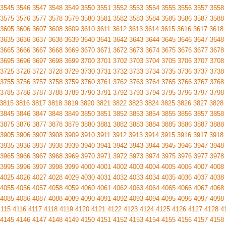
3545
3546
3547
3548
3549
3550
3551
3552
3553
3554
3555
3556
3557
3558
3575
3576
3577
3578
3579
3580
3581
3582
3583
3584
3585
3586
3587
3588
3605
3606
3607
3608
3609
3610
3611
3612
3613
3614
3615
3616
3617
3618
3635
3636
3637
3638
3639
3640
3641
3642
3643
3644
3645
3646
3647
3648
3665
3666
3667
3668
3669
3670
3671
3672
3673
3674
3675
3676
3677
3678
3695
3696
3697
3698
3699
3700
3701
3702
3703
3704
3705
3706
3707
3708
3725
3726
3727
3728
3729
3730
3731
3732
3733
3734
3735
3736
3737
3738
3755
3756
3757
3758
3759
3760
3761
3762
3763
3764
3765
3766
3767
3768
3785
3786
3787
3788
3789
3790
3791
3792
3793
3794
3795
3796
3797
3798
3815
3816
3817
3818
3819
3820
3821
3822
3823
3824
3825
3826
3827
3828
3845
3846
3847
3848
3849
3850
3851
3852
3853
3854
3855
3856
3857
3858
3875
3876
3877
3878
3879
3880
3881
3882
3883
3884
3885
3886
3887
3888
3905
3906
3907
3908
3909
3910
3911
3912
3913
3914
3915
3916
3917
3918
3935
3936
3937
3938
3939
3940
3941
3942
3943
3944
3945
3946
3947
3948
3965
3966
3967
3968
3969
3970
3971
3972
3973
3974
3975
3976
3977
3978
3995
3996
3997
3998
3999
4000
4001
4002
4003
4004
4005
4006
4007
4008
4025
4026
4027
4028
4029
4030
4031
4032
4033
4034
4035
4036
4037
4038
4055
4056
4057
4058
4059
4060
4061
4062
4063
4064
4065
4066
4067
4068
4085
4086
4087
4088
4089
4090
4091
4092
4093
4094
4095
4096
4097
4098
4115
4116
4117
4118
4119
4120
4121
4122
4123
4124
4125
4126
4127
4128
4
4145
4146
4147
4148
4149
4150
4151
4152
4153
4154
4155
4156
4157
4158