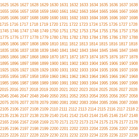
1625
1626
1627
1628
1629
1630
1631
1632
1633
1634
1635
1636
1637
1638
1655
1656
1657
1658
1659
1660
1661
1662
1663
1664
1665
1666
1667
1668
1685
1686
1687
1688
1689
1690
1691
1692
1693
1694
1695
1696
1697
1698
1715
1716
1717
1718
1719
1720
1721
1722
1723
1724
1725
1726
1727
1728
1745
1746
1747
1748
1749
1750
1751
1752
1753
1754
1755
1756
1757
1758
1775
1776
1777
1778
1779
1780
1781
1782
1783
1784
1785
1786
1787
1788
1805
1806
1807
1808
1809
1810
1811
1812
1813
1814
1815
1816
1817
1818
1835
1836
1837
1838
1839
1840
1841
1842
1843
1844
1845
1846
1847
1848
1865
1866
1867
1868
1869
1870
1871
1872
1873
1874
1875
1876
1877
1878
1895
1896
1897
1898
1899
1900
1901
1902
1903
1904
1905
1906
1907
1908
1925
1926
1927
1928
1929
1930
1931
1932
1933
1934
1935
1936
1937
1938
1955
1956
1957
1958
1959
1960
1961
1962
1963
1964
1965
1966
1967
1968
1985
1986
1987
1988
1989
1990
1991
1992
1993
1994
1995
1996
1997
1998
2015
2016
2017
2018
2019
2020
2021
2022
2023
2024
2025
2026
2027
2028
2045
2046
2047
2048
2049
2050
2051
2052
2053
2054
2055
2056
2057
2058
2075
2076
2077
2078
2079
2080
2081
2082
2083
2084
2085
2086
2087
2088
2105
2106
2107
2108
2109
2110
2111
2112
2113
2114
2115
2116
2117
2118
2
2135
2136
2137
2138
2139
2140
2141
2142
2143
2144
2145
2146
2147
2148
2165
2166
2167
2168
2169
2170
2171
2172
2173
2174
2175
2176
2177
2178
2195
2196
2197
2198
2199
2200
2201
2202
2203
2204
2205
2206
2207
2208
2225
2226
2227
2228
2229
2230
2231
2232
2233
2234
2235
2236
2237
2238