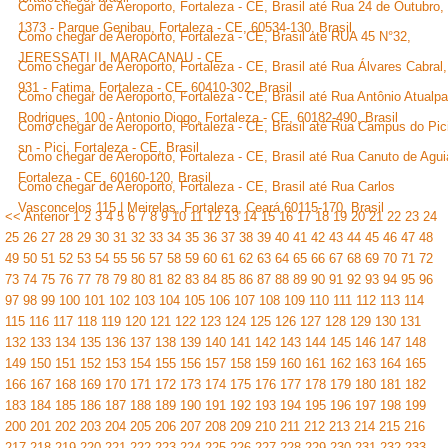
Como chegar de Aeroporto, Fortaleza - CE, Brasil até Rua 24 de Outubro,
1373 - Parque Genibau, Fortaleza - CE, 60534-130, Brasil
Como chegar de Aeroporto, Fortaleza - CE, Brasil até RUA 45 N°32,
JERESSATI II, MARACANAU - CE
Como chegar de Aeroporto, Fortaleza - CE, Brasil até Rua Álvares Cabral,
931 - Fatima, Fortaleza - CE, 60410-302, Brasil
Como chegar de Aeroporto, Fortaleza - CE, Brasil até Rua Antônio Atualpa
Rodrigues, 100 - Antonio Diogo, Fortaleza - CE, 60182-490, Brasil
Como chegar de Aeroporto, Fortaleza - CE, Brasil até Rua Campus do Pici
sn - Pici, Fortaleza - CE, Brasil
Como chegar de Aeroporto, Fortaleza - CE, Brasil até Rua Canuto de Agui
Fortaleza - CE, 60160-120, Brasil
Como chegar de Aeroporto, Fortaleza - CE, Brasil até Rua Carlos
Vasconcelos 115 | Meirelas, Fortaleza, Ceará 60115-170, Brasil
<< Anterior
1
2
3
4
5
6
7
8
9
10
11
12
13
14
15
16
17
18
19
20
21
22
23
24
25
26
27
28
29
30
31
32
33
34
35
36
37
38
39
40
41
42
43
44
45
46
47
48
49
50
51
52
53
54
55
56
57
58
59
60
61
62
63
64
65
66
67
68
69
70
71
72
73
74
75
76
77
78
79
80
81
82
83
84
85
86
87
88
89
90
91
92
93
94
95
96
97
98
99
100
101
102
103
104
105
106
107
108
109
110
111
112
113
114
115
116
117
118
119
120
121
122
123
124
125
126
127
128
129
130
131
132
133
134
135
136
137
138
139
140
141
142
143
144
145
146
147
148
149
150
151
152
153
154
155
156
157
158
159
160
161
162
163
164
165
166
167
168
169
170
171
172
173
174
175
176
177
178
179
180
181
182
183
184
185
186
187
188
189
190
191
192
193
194
195
196
197
198
199
200
201
202
203
204
205
206
207
208
209
210
211
212
213
214
215
216
217
218
219
220
221
222
223
224
225
226
227
228
229
230
231
232
233