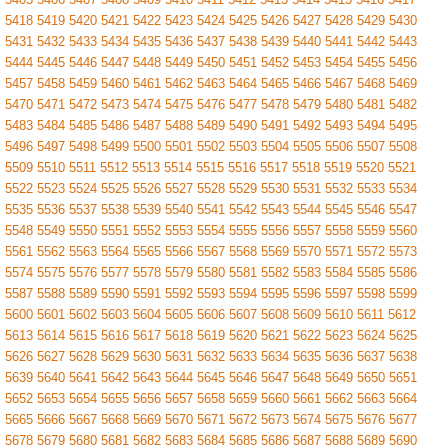
5418
5419
5420
5421
5422
5423
5424
5425
5426
5427
5428
5429
5430
5431
5432
5433
5434
5435
5436
5437
5438
5439
5440
5441
5442
5443
5444
5445
5446
5447
5448
5449
5450
5451
5452
5453
5454
5455
5456
5457
5458
5459
5460
5461
5462
5463
5464
5465
5466
5467
5468
5469
5470
5471
5472
5473
5474
5475
5476
5477
5478
5479
5480
5481
5482
5483
5484
5485
5486
5487
5488
5489
5490
5491
5492
5493
5494
5495
5496
5497
5498
5499
5500
5501
5502
5503
5504
5505
5506
5507
5508
5509
5510
5511
5512
5513
5514
5515
5516
5517
5518
5519
5520
5521
5522
5523
5524
5525
5526
5527
5528
5529
5530
5531
5532
5533
5534
5535
5536
5537
5538
5539
5540
5541
5542
5543
5544
5545
5546
5547
5548
5549
5550
5551
5552
5553
5554
5555
5556
5557
5558
5559
5560
5561
5562
5563
5564
5565
5566
5567
5568
5569
5570
5571
5572
5573
5574
5575
5576
5577
5578
5579
5580
5581
5582
5583
5584
5585
5586
5587
5588
5589
5590
5591
5592
5593
5594
5595
5596
5597
5598
5599
5600
5601
5602
5603
5604
5605
5606
5607
5608
5609
5610
5611
5612
5613
5614
5615
5616
5617
5618
5619
5620
5621
5622
5623
5624
5625
5626
5627
5628
5629
5630
5631
5632
5633
5634
5635
5636
5637
5638
5639
5640
5641
5642
5643
5644
5645
5646
5647
5648
5649
5650
5651
5652
5653
5654
5655
5656
5657
5658
5659
5660
5661
5662
5663
5664
5665
5666
5667
5668
5669
5670
5671
5672
5673
5674
5675
5676
5677
5678
5679
5680
5681
5682
5683
5684
5685
5686
5687
5688
5689
5690