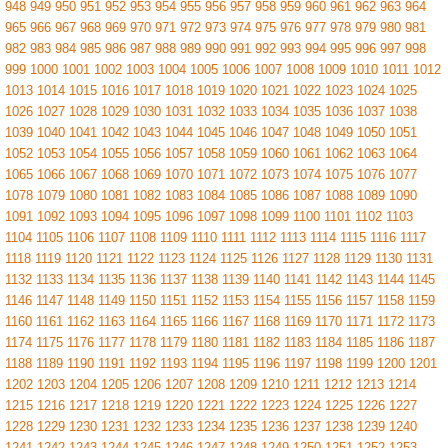
948
949
950
951
952
953
954
955
956
957
958
959
960
961
962
963
964
965
966
967
968
969
970
971
972
973
974
975
976
977
978
979
980
981
982
983
984
985
986
987
988
989
990
991
992
993
994
995
996
997
998
999
1000
1001
1002
1003
1004
1005
1006
1007
1008
1009
1010
1011
1012
1013
1014
1015
1016
1017
1018
1019
1020
1021
1022
1023
1024
1025
1026
1027
1028
1029
1030
1031
1032
1033
1034
1035
1036
1037
1038
1039
1040
1041
1042
1043
1044
1045
1046
1047
1048
1049
1050
1051
1052
1053
1054
1055
1056
1057
1058
1059
1060
1061
1062
1063
1064
1065
1066
1067
1068
1069
1070
1071
1072
1073
1074
1075
1076
1077
1078
1079
1080
1081
1082
1083
1084
1085
1086
1087
1088
1089
1090
1091
1092
1093
1094
1095
1096
1097
1098
1099
1100
1101
1102
1103
1104
1105
1106
1107
1108
1109
1110
1111
1112
1113
1114
1115
1116
1117
1118
1119
1120
1121
1122
1123
1124
1125
1126
1127
1128
1129
1130
1131
1132
1133
1134
1135
1136
1137
1138
1139
1140
1141
1142
1143
1144
1145
1146
1147
1148
1149
1150
1151
1152
1153
1154
1155
1156
1157
1158
1159
1160
1161
1162
1163
1164
1165
1166
1167
1168
1169
1170
1171
1172
1173
1174
1175
1176
1177
1178
1179
1180
1181
1182
1183
1184
1185
1186
1187
1188
1189
1190
1191
1192
1193
1194
1195
1196
1197
1198
1199
1200
1201
1202
1203
1204
1205
1206
1207
1208
1209
1210
1211
1212
1213
1214
1215
1216
1217
1218
1219
1220
1221
1222
1223
1224
1225
1226
1227
1228
1229
1230
1231
1232
1233
1234
1235
1236
1237
1238
1239
1240
1241
1242
1243
1244
1245
1246
1247
1248
1249
1250
1251
1252
1253