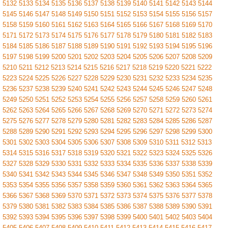
5132
5133
5134
5135
5136
5137
5138
5139
5140
5141
5142
5143
5144
5145
5146
5147
5148
5149
5150
5151
5152
5153
5154
5155
5156
5157
5158
5159
5160
5161
5162
5163
5164
5165
5166
5167
5168
5169
5170
5171
5172
5173
5174
5175
5176
5177
5178
5179
5180
5181
5182
5183
5184
5185
5186
5187
5188
5189
5190
5191
5192
5193
5194
5195
5196
5197
5198
5199
5200
5201
5202
5203
5204
5205
5206
5207
5208
5209
5210
5211
5212
5213
5214
5215
5216
5217
5218
5219
5220
5221
5222
5223
5224
5225
5226
5227
5228
5229
5230
5231
5232
5233
5234
5235
5236
5237
5238
5239
5240
5241
5242
5243
5244
5245
5246
5247
5248
5249
5250
5251
5252
5253
5254
5255
5256
5257
5258
5259
5260
5261
5262
5263
5264
5265
5266
5267
5268
5269
5270
5271
5272
5273
5274
5275
5276
5277
5278
5279
5280
5281
5282
5283
5284
5285
5286
5287
5288
5289
5290
5291
5292
5293
5294
5295
5296
5297
5298
5299
5300
5301
5302
5303
5304
5305
5306
5307
5308
5309
5310
5311
5312
5313
5314
5315
5316
5317
5318
5319
5320
5321
5322
5323
5324
5325
5326
5327
5328
5329
5330
5331
5332
5333
5334
5335
5336
5337
5338
5339
5340
5341
5342
5343
5344
5345
5346
5347
5348
5349
5350
5351
5352
5353
5354
5355
5356
5357
5358
5359
5360
5361
5362
5363
5364
5365
5366
5367
5368
5369
5370
5371
5372
5373
5374
5375
5376
5377
5378
5379
5380
5381
5382
5383
5384
5385
5386
5387
5388
5389
5390
5391
5392
5393
5394
5395
5396
5397
5398
5399
5400
5401
5402
5403
5404
5405
5406
5407
5408
5409
5410
5411
5412
5413
5414
5415
5416
5417