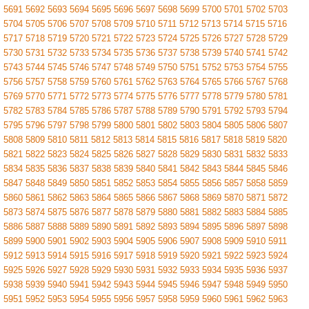
5691
5692
5693
5694
5695
5696
5697
5698
5699
5700
5701
5702
5703
5704
5705
5706
5707
5708
5709
5710
5711
5712
5713
5714
5715
5716
5717
5718
5719
5720
5721
5722
5723
5724
5725
5726
5727
5728
5729
5730
5731
5732
5733
5734
5735
5736
5737
5738
5739
5740
5741
5742
5743
5744
5745
5746
5747
5748
5749
5750
5751
5752
5753
5754
5755
5756
5757
5758
5759
5760
5761
5762
5763
5764
5765
5766
5767
5768
5769
5770
5771
5772
5773
5774
5775
5776
5777
5778
5779
5780
5781
5782
5783
5784
5785
5786
5787
5788
5789
5790
5791
5792
5793
5794
5795
5796
5797
5798
5799
5800
5801
5802
5803
5804
5805
5806
5807
5808
5809
5810
5811
5812
5813
5814
5815
5816
5817
5818
5819
5820
5821
5822
5823
5824
5825
5826
5827
5828
5829
5830
5831
5832
5833
5834
5835
5836
5837
5838
5839
5840
5841
5842
5843
5844
5845
5846
5847
5848
5849
5850
5851
5852
5853
5854
5855
5856
5857
5858
5859
5860
5861
5862
5863
5864
5865
5866
5867
5868
5869
5870
5871
5872
5873
5874
5875
5876
5877
5878
5879
5880
5881
5882
5883
5884
5885
5886
5887
5888
5889
5890
5891
5892
5893
5894
5895
5896
5897
5898
5899
5900
5901
5902
5903
5904
5905
5906
5907
5908
5909
5910
5911
5912
5913
5914
5915
5916
5917
5918
5919
5920
5921
5922
5923
5924
5925
5926
5927
5928
5929
5930
5931
5932
5933
5934
5935
5936
5937
5938
5939
5940
5941
5942
5943
5944
5945
5946
5947
5948
5949
5950
5951
5952
5953
5954
5955
5956
5957
5958
5959
5960
5961
5962
5963