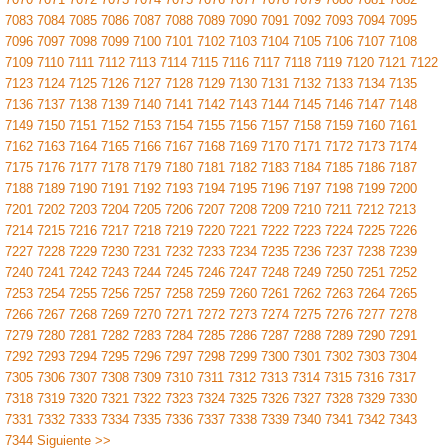
7083
7084
7085
7086
7087
7088
7089
7090
7091
7092
7093
7094
7095
7096
7097
7098
7099
7100
7101
7102
7103
7104
7105
7106
7107
7108
7109
7110
7111
7112
7113
7114
7115
7116
7117
7118
7119
7120
7121
7122
7123
7124
7125
7126
7127
7128
7129
7130
7131
7132
7133
7134
7135
7136
7137
7138
7139
7140
7141
7142
7143
7144
7145
7146
7147
7148
7149
7150
7151
7152
7153
7154
7155
7156
7157
7158
7159
7160
7161
7162
7163
7164
7165
7166
7167
7168
7169
7170
7171
7172
7173
7174
7175
7176
7177
7178
7179
7180
7181
7182
7183
7184
7185
7186
7187
7188
7189
7190
7191
7192
7193
7194
7195
7196
7197
7198
7199
7200
7201
7202
7203
7204
7205
7206
7207
7208
7209
7210
7211
7212
7213
7214
7215
7216
7217
7218
7219
7220
7221
7222
7223
7224
7225
7226
7227
7228
7229
7230
7231
7232
7233
7234
7235
7236
7237
7238
7239
7240
7241
7242
7243
7244
7245
7246
7247
7248
7249
7250
7251
7252
7253
7254
7255
7256
7257
7258
7259
7260
7261
7262
7263
7264
7265
7266
7267
7268
7269
7270
7271
7272
7273
7274
7275
7276
7277
7278
7279
7280
7281
7282
7283
7284
7285
7286
7287
7288
7289
7290
7291
7292
7293
7294
7295
7296
7297
7298
7299
7300
7301
7302
7303
7304
7305
7306
7307
7308
7309
7310
7311
7312
7313
7314
7315
7316
7317
7318
7319
7320
7321
7322
7323
7324
7325
7326
7327
7328
7329
7330
7331
7332
7333
7334
7335
7336
7337
7338
7339
7340
7341
7342
7343
7344
Siguiente >>