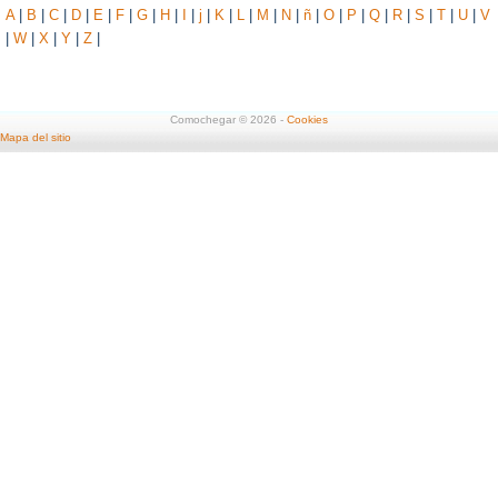
A
|
B
|
C
|
D
|
E
|
F
|
G
|
H
|
I
|
j
|
K
|
L
|
M
|
N
|
ñ
|
O
|
P
|
Q
|
R
|
S
|
T
|
U
|
V
|
W
|
X
|
Y
|
Z
|
Comochegar © 2026 -
Cookies
Mapa del sitio