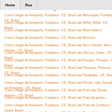
Home
Rua
367177 Rotas disponíveis
Como chegar de Aeroporto, Fortaleza - CE, Brasil até Messejana, Fortalez
CE, Brasil
Como chegar de Aeroporto, Fortaleza - CE, Brasil até Milhã, Milhã - CE,
Brasil
Como chegar de Aeroporto, Fortaleza - CE, Brasil até Morro branco
Como chegar de Aeroporto, Fortaleza - CE, Brasil até Mossoro
Como chegar de Aeroporto, Fortaleza - CE, Brasil até Novo Oriente, Novo
Oriente - CE, Brasil
Como chegar de Aeroporto, Fortaleza - CE, Brasil até Oiticica, Cedro - CE
Brasil
Como chegar de Aeroporto, Fortaleza - CE, Brasil até Pacajus, Pacajus -
Brasil
Como chegar de Aeroporto, Fortaleza - CE, Brasil até Paracuru, Paracuru 
CE, Brasil
Como chegar de Aeroporto, Fortaleza - CE, Brasil até Paraipaba - CE, Bra
Como chegar de Aeroporto, Fortaleza - CE, Brasil até Pecém, São Gonça
do Amarante - CE, Brasil
Como chegar de Aeroporto, Fortaleza - CE, Brasil até Porto das Dunas,
Aquiraz - CE, Brasil
Como chegar de Aeroporto, Fortaleza - CE, Brasil até Praia da ponta v
Como chegar de Aeroporto, Fortaleza - CE, Brasil até Praia de Cumbuco,
Ceará, Brasil