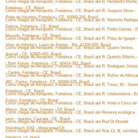
Como chegar de Aeroporto, Fortaleza - CE, Brasil até R. Humberto Monte,
Fortaleza - CE, Brasil
Como chegar de Aeroporto, Fortaleza - CE, Brasil até R. Joaquim Alves -
Praia de Iracema, Fortaleza - CE, 60060-330, Brasil
Como chegar de Aeroporto, Fortaleza - CE, Brasil até R. Martinho Rodrigu
Fatima, Fortaleza - CE, Brasil
Como chegar de Aeroporto, Fortaleza - CE, Brasil até R. Pedro Dantas - D
Macedo, Fortaleza - CE, Brasil
Como chegar de Aeroporto, Fortaleza - CE, Brasil até R. Praia de Iguapé -
Vilas do Atlantico, Lauro de Freitas - BA, 42700-000, Brasil
Como chegar de Aeroporto, Fortaleza - CE, Brasil até R. Quatro Ventos,
Aracati - CE, 62800-000, Brasil
Como chegar de Aeroporto, Fortaleza - CE, Brasil até R. Queirós Ribeiro,
- Bom Futuro, Fortaleza - CE, 60416-382, Brasil
Como chegar de Aeroporto, Fortaleza - CE, Brasil até R. Rodrigues Júnior
- Centro, Fortaleza - CE, Brasil
Como chegar de Aeroporto, Fortaleza - CE, Brasil até R. Rufino de Alençar
382 - Centro, Fortaleza - CE, 60060-620, Brasil
Como chegar de Aeroporto, Fortaleza - CE, Brasil até R. Treze, 91 - Serri
Fortaleza - CE, Brasil
Como chegar de Aeroporto, Fortaleza - CE, Brasil até R. Uruburetama - 
Futuro, Fortaleza - CE, Brasil
Como chegar de Aeroporto, Fortaleza - CE, Brasil até R. Vinte e Cinco de
Março - Boa Vista, Limeira - SP, Brasil
Como chegar de Aeroporto, Fortaleza - CE, Brasil até Reserva ecológica
sesc - Iparana, Caucaia - CE, Brasil
Como chegar de Aeroporto, Fortaleza - CE, Brasil até Rod Dr Mendel
Steinbruch 3182 - Maracanau/CE
Como chegar de Aeroporto, Fortaleza - CE, Brasil até Rua 13, 9l, serrinha,
fortaleza, ce, brasil