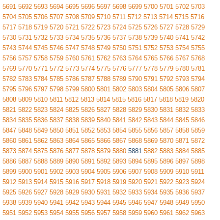
5691
5692
5693
5694
5695
5696
5697
5698
5699
5700
5701
5702
5703
5704
5705
5706
5707
5708
5709
5710
5711
5712
5713
5714
5715
5716
5717
5718
5719
5720
5721
5722
5723
5724
5725
5726
5727
5728
5729
5730
5731
5732
5733
5734
5735
5736
5737
5738
5739
5740
5741
5742
5743
5744
5745
5746
5747
5748
5749
5750
5751
5752
5753
5754
5755
5756
5757
5758
5759
5760
5761
5762
5763
5764
5765
5766
5767
5768
5769
5770
5771
5772
5773
5774
5775
5776
5777
5778
5779
5780
5781
5782
5783
5784
5785
5786
5787
5788
5789
5790
5791
5792
5793
5794
5795
5796
5797
5798
5799
5800
5801
5802
5803
5804
5805
5806
5807
5808
5809
5810
5811
5812
5813
5814
5815
5816
5817
5818
5819
5820
5821
5822
5823
5824
5825
5826
5827
5828
5829
5830
5831
5832
5833
5834
5835
5836
5837
5838
5839
5840
5841
5842
5843
5844
5845
5846
5847
5848
5849
5850
5851
5852
5853
5854
5855
5856
5857
5858
5859
5860
5861
5862
5863
5864
5865
5866
5867
5868
5869
5870
5871
5872
5873
5874
5875
5876
5877
5878
5879
5880
5881
5882
5883
5884
5885
5886
5887
5888
5889
5890
5891
5892
5893
5894
5895
5896
5897
5898
5899
5900
5901
5902
5903
5904
5905
5906
5907
5908
5909
5910
5911
5912
5913
5914
5915
5916
5917
5918
5919
5920
5921
5922
5923
5924
5925
5926
5927
5928
5929
5930
5931
5932
5933
5934
5935
5936
5937
5938
5939
5940
5941
5942
5943
5944
5945
5946
5947
5948
5949
5950
5951
5952
5953
5954
5955
5956
5957
5958
5959
5960
5961
5962
5963