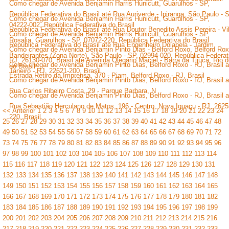
Como chegar de Avenida Benjamin Harris Hunicutt, Guarulhos - SP,
República Federativa do Brasil até Rua Auriverde - Ipiranga, São Paulo - 
Como chegar de Avenida Benjamin Harris Hunicutt, Guarulhos - SP,
04222-002, República Federativa do Brasil
República Federativa do Brasil até Rua Doutor Benedito Assis Pereira - Vi
Como chegar de Avenida Benjamin Harris Hunicutt, Guarulhos - SP,
Rosalia, Guarulhos - SP, 07072-220, República Federativa do Brasil
República Federativa do Brasil até Rua Engenheiro Dolabela - Jardim
Como chegar de Avenida Benjamin Pinto Dias - Belford Roxo, Belford Rox
Bandeirantes (Zona Norte), São Paulo - SP, 02994-020, República Federat
RJ, 26130-070, Brasil até Avenida Olegário Maciel - Barra da Tijuca, Rio 
Como chegar de Avenida Benjamin Pinto Dias, Belford Roxo - RJ, Brasil a
do Brasil
Janeiro - RJ, 22621-200, Brasil
Estrada Retiro da Imprensa, 370 - Piam, Belford Roxo - RJ, Brasil
Como chegar de Avenida Benjamin Pinto Dias, Belford Roxo - RJ, Brasil a
Rua Carlos Ribeiro Costa, 29 - Parque Barbara, N
Como chegar de Avenida Benjamin Pinto Dias, Belford Roxo - RJ, Brasil a
Rua Sebastião Herculano de Matos, 196 - Centro, Nova Iguaçu - RJ, 2625
<< Anterior
1
2
3
4
5
6
7
8
9
10
11
12
13
14
15
16
17
18
19
20
21
22
23
24
220, Brasil
25
26
27
28
29
30
31
32
33
34
35
36
37
38
39
40
41
42
43
44
45
46
47
48
49
50
51
52
53
54
55
56
57
58
59
60
61
62
63
64
65
66
67
68
69
70
71
72
73
74
75
76
77
78
79
80
81
82
83
84
85
86
87
88
89
90
91
92
93
94
95
96
97
98
99
100
101
102
103
104
105
106
107
108
109
110
111
112
113
114
115
116
117
118
119
120
121
122
123
124
125
126
127
128
129
130
131
132
133
134
135
136
137
138
139
140
141
142
143
144
145
146
147
148
149
150
151
152
153
154
155
156
157
158
159
160
161
162
163
164
165
166
167
168
169
170
171
172
173
174
175
176
177
178
179
180
181
182
183
184
185
186
187
188
189
190
191
192
193
194
195
196
197
198
199
200
201
202
203
204
205
206
207
208
209
210
211
212
213
214
215
216
217
218
219
220
221
222
223
224
225
226
227
228
229
230
231
232
233