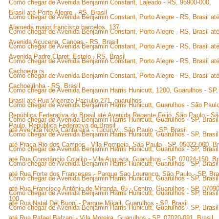
Como chegar de Avenida Benjamin Constant, Lajeado - RS, 95900-000,
Brasil até Porto Alegre - RS, Brasil
Como chegar de Avenida Benjamin Constant, Porto Alegre - RS, Brasil at
Alameda major francisco barcelos, 137
Como chegar de Avenida Benjamin Constant, Porto Alegre - RS, Brasil at
Avenida Açucena, Canoas - RS, Brasil
Como chegar de Avenida Benjamin Constant, Porto Alegre - RS, Brasil at
Avenida Padre Claret, Esteio - RS, Brasil
Como chegar de Avenida Benjamin Constant, Porto Alegre - RS, Brasil at
Cachoeira rs
Como chegar de Avenida Benjamin Constant, Porto Alegre - RS, Brasil at
Cachoeirinha - RS, Brasil
Como chegar de Avenida Benjamin Harris Hunicutt, 1200, Guarulhos - SP,
Brasil até Rua Vicenzo Paciullo,271, guarulhos
Como chegar de Avenida Benjamin Harris Hunicutt, Guarulhos - São Paulo
República Federativa do Brasil até Avenida Regente Feijó, São Paulo - S
Como chegar de Avenida Benjamin Harris Hunicutt, Guarulhos - SP, Brasil
Paulo, República Federativa do Brasil
até Avenida Nova Cantareira - Tucuruvi, São Paulo - SP, Brasil
Como chegar de Avenida Benjamin Harris Hunicutt, Guarulhos - SP, Brasil
até Praça Rio dos Campos - Vila Pompeia, São Paulo - SP, 05022-060, Br
Como chegar de Avenida Benjamin Harris Hunicutt, Guarulhos - SP, Brasil
até Rua Constâncio Colalilo - Vila Augusta, Guarulhos - SP, 07024-150, Br
Como chegar de Avenida Benjamin Harris Hunicutt, Guarulhos - SP, Brasil
até Rua Forte dos Franceses - Parque Sao Lourenco, São Paulo - SP, Bra
Como chegar de Avenida Benjamin Harris Hunicutt, Guarulhos - SP, Brasil
até Rua Francisco Antônio de Miranda, 65 - Centro, Guarulhos - SP, 07090
Como chegar de Avenida Benjamin Harris Hunicutt, Guarulhos - SP, Brasil
100
até Rua Natal Del Buoni - Parque Mikail, Guarulhos - SP, Brasil
Como chegar de Avenida Benjamin Harris Hunicutt, Guarulhos - SP, Brasil
até Rua Rafael Balzani - Vila Moreira, Guarulhos - SP, 07020-091, Brasil