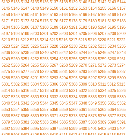
5132
5133
5134
5135
5136
5137
5138
5139
5140
5141
5142
5143
5144
5145
5146
5147
5148
5149
5150
5151
5152
5153
5154
5155
5156
5157
5158
5159
5160
5161
5162
5163
5164
5165
5166
5167
5168
5169
5170
5171
5172
5173
5174
5175
5176
5177
5178
5179
5180
5181
5182
5183
5184
5185
5186
5187
5188
5189
5190
5191
5192
5193
5194
5195
5196
5197
5198
5199
5200
5201
5202
5203
5204
5205
5206
5207
5208
5209
5210
5211
5212
5213
5214
5215
5216
5217
5218
5219
5220
5221
5222
5223
5224
5225
5226
5227
5228
5229
5230
5231
5232
5233
5234
5235
5236
5237
5238
5239
5240
5241
5242
5243
5244
5245
5246
5247
5248
5249
5250
5251
5252
5253
5254
5255
5256
5257
5258
5259
5260
5261
5262
5263
5264
5265
5266
5267
5268
5269
5270
5271
5272
5273
5274
5275
5276
5277
5278
5279
5280
5281
5282
5283
5284
5285
5286
5287
5288
5289
5290
5291
5292
5293
5294
5295
5296
5297
5298
5299
5300
5301
5302
5303
5304
5305
5306
5307
5308
5309
5310
5311
5312
5313
5314
5315
5316
5317
5318
5319
5320
5321
5322
5323
5324
5325
5326
5327
5328
5329
5330
5331
5332
5333
5334
5335
5336
5337
5338
5339
5340
5341
5342
5343
5344
5345
5346
5347
5348
5349
5350
5351
5352
5353
5354
5355
5356
5357
5358
5359
5360
5361
5362
5363
5364
5365
5366
5367
5368
5369
5370
5371
5372
5373
5374
5375
5376
5377
5378
5379
5380
5381
5382
5383
5384
5385
5386
5387
5388
5389
5390
5391
5392
5393
5394
5395
5396
5397
5398
5399
5400
5401
5402
5403
5404
5405
5406
5407
5408
5409
5410
5411
5412
5413
5414
5415
5416
5417