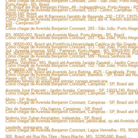
Como chegar de Avenida Benjamin Constant, 1845 - São João, Porto Aleg
Porto Alegre - RS, Brasil
RS, Brasil até Rua Benjamin Flôres, 49 - Independência, Porto Alegre - R
Como chegar de Avenida Benjamin Constant, 1913 - Centro, Campinas - 
90035-160, Brasil
13010-140, Brasil até R.Baronesa Geraldo de Resende, 330 - CEP: 13075
Como chegar de Avenida Benjamin Constant, 1921 até R. Ramiro Barcelo
270 - Campinas/SP
430
Como chegar de Avenida Benjamin Constant, 293 - São João, Porto Alegre
RS, 90550-002, Brazil até Avenida Mauá, Porto Alegre - RS, Brazil
Como chegar de Avenida Benjamin Constant, 293 - São João, Porto Alegre
RS, 90550-002, Brazil até Pontifícia Universidade Católica do Rio Grande
Como chegar de Avenida Benjamin Constant, 373 - São João, Porto Alegre
Sul - Avenida Ipiranga, 6681 - Partenon, Porto Alegre - RS, 90619-900, Bra
RS, 90550-002, Brasil até Avenida Assis Brasil, 3522 - Passo d"Areia, Po
Como chegar de Avenida Benjamin Constant, 589 - Nossa Senhora de
Alegre - RS, Brasil
Fatima, Varginha - MG, Brasil até Avenida Jacinto Zanateli - Jardim Corcet
Como chegar de Avenida Benjamin Constant, 702 - São João, Porto Alegre
I, Varginha - MG, Brasil
RS, 90550-003, Brasil até Avenida Juca Batista, 4625 - Cavalhada, Porto
Como chegar de Avenida Benjamin Constant, Barretos - SP, Brasil até Ru
Alegre - RS, 91770-001, Brasil
aderaldo ferreira do araujo 564 antonio zanaga americana
Como chegar de Avenida Benjamin Constant, Campinas - SP, Brasil até
Avenida José Pancetti - Jardim Aurelia, Campinas - SP, 13033-740, Brasil
Como chegar de Avenida Benjamin Constant, Campinas - SP, Brasil até M
Mirim - SP, Brasil
Como chegar de Avenida Benjamin Constant, Campinas - SP, Brasil até 
Dez de Setembro - Vila Itapura, Campinas - SP, Brasil
Como chegar de Avenida Benjamin Constant, Campinas - SP, Brasil até 
Noêmia Von Zuben Amstalden, Indaiatuba - SP, Brasil
Como chegar de Avenida benjamin constant, jaboticabal, sp até Avenida 
saudade, araraquara, sp
Como chegar de Avenida Benjamin Constant, Lagoa Vermelha - RS, 9530
000, Brasil até Rua Rio Tibre - Novo Riacho, MG, 32280-590, Brasil