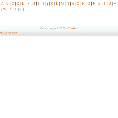
A
|
B
|
C
|
D
|
E
|
F
|
G
|
H
|
I
|
j
|
K
|
L
|
M
|
N
|
ñ
|
O
|
P
|
Q
|
R
|
S
|
T
|
U
|
V
|
W
|
X
|
Y
|
Z
|
Comochegar © 2026 -
Cookies
Mapa del sitio