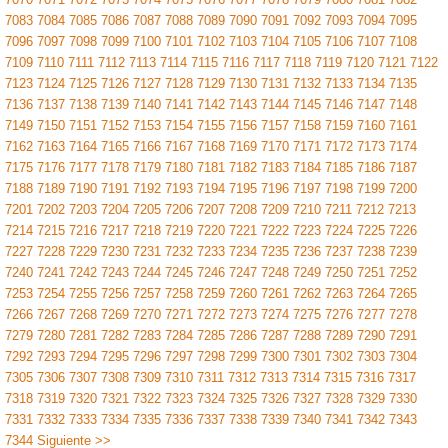
7083
7084
7085
7086
7087
7088
7089
7090
7091
7092
7093
7094
7095
7096
7097
7098
7099
7100
7101
7102
7103
7104
7105
7106
7107
7108
7109
7110
7111
7112
7113
7114
7115
7116
7117
7118
7119
7120
7121
7122
7123
7124
7125
7126
7127
7128
7129
7130
7131
7132
7133
7134
7135
7136
7137
7138
7139
7140
7141
7142
7143
7144
7145
7146
7147
7148
7149
7150
7151
7152
7153
7154
7155
7156
7157
7158
7159
7160
7161
7162
7163
7164
7165
7166
7167
7168
7169
7170
7171
7172
7173
7174
7175
7176
7177
7178
7179
7180
7181
7182
7183
7184
7185
7186
7187
7188
7189
7190
7191
7192
7193
7194
7195
7196
7197
7198
7199
7200
7201
7202
7203
7204
7205
7206
7207
7208
7209
7210
7211
7212
7213
7214
7215
7216
7217
7218
7219
7220
7221
7222
7223
7224
7225
7226
7227
7228
7229
7230
7231
7232
7233
7234
7235
7236
7237
7238
7239
7240
7241
7242
7243
7244
7245
7246
7247
7248
7249
7250
7251
7252
7253
7254
7255
7256
7257
7258
7259
7260
7261
7262
7263
7264
7265
7266
7267
7268
7269
7270
7271
7272
7273
7274
7275
7276
7277
7278
7279
7280
7281
7282
7283
7284
7285
7286
7287
7288
7289
7290
7291
7292
7293
7294
7295
7296
7297
7298
7299
7300
7301
7302
7303
7304
7305
7306
7307
7308
7309
7310
7311
7312
7313
7314
7315
7316
7317
7318
7319
7320
7321
7322
7323
7324
7325
7326
7327
7328
7329
7330
7331
7332
7333
7334
7335
7336
7337
7338
7339
7340
7341
7342
7343
7344
Siguiente >>