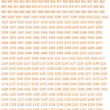
948
949
950
951
952
953
954
955
956
957
958
959
960
961
962
963
964
965
966
967
968
969
970
971
972
973
974
975
976
977
978
979
980
981
982
983
984
985
986
987
988
989
990
991
992
993
994
995
996
997
998
999
1000
1001
1002
1003
1004
1005
1006
1007
1008
1009
1010
1011
1012
1013
1014
1015
1016
1017
1018
1019
1020
1021
1022
1023
1024
1025
1026
1027
1028
1029
1030
1031
1032
1033
1034
1035
1036
1037
1038
1039
1040
1041
1042
1043
1044
1045
1046
1047
1048
1049
1050
1051
1052
1053
1054
1055
1056
1057
1058
1059
1060
1061
1062
1063
1064
1065
1066
1067
1068
1069
1070
1071
1072
1073
1074
1075
1076
1077
1078
1079
1080
1081
1082
1083
1084
1085
1086
1087
1088
1089
1090
1091
1092
1093
1094
1095
1096
1097
1098
1099
1100
1101
1102
1103
1104
1105
1106
1107
1108
1109
1110
1111
1112
1113
1114
1115
1116
1117
1118
1119
1120
1121
1122
1123
1124
1125
1126
1127
1128
1129
1130
1131
1132
1133
1134
1135
1136
1137
1138
1139
1140
1141
1142
1143
1144
1145
1146
1147
1148
1149
1150
1151
1152
1153
1154
1155
1156
1157
1158
1159
1160
1161
1162
1163
1164
1165
1166
1167
1168
1169
1170
1171
1172
1173
1174
1175
1176
1177
1178
1179
1180
1181
1182
1183
1184
1185
1186
1187
1188
1189
1190
1191
1192
1193
1194
1195
1196
1197
1198
1199
1200
1201
1202
1203
1204
1205
1206
1207
1208
1209
1210
1211
1212
1213
1214
1215
1216
1217
1218
1219
1220
1221
1222
1223
1224
1225
1226
1227
1228
1229
1230
1231
1232
1233
1234
1235
1236
1237
1238
1239
1240
1241
1242
1243
1244
1245
1246
1247
1248
1249
1250
1251
1252
1253