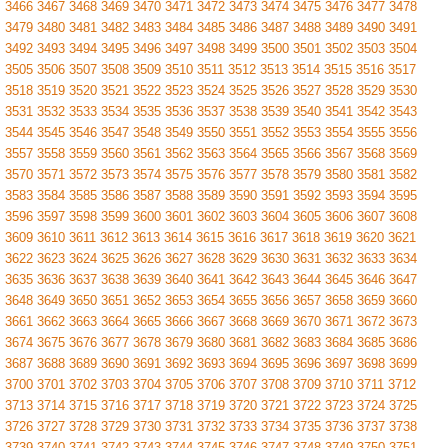
3466
3467
3468
3469
3470
3471
3472
3473
3474
3475
3476
3477
3478
3479
3480
3481
3482
3483
3484
3485
3486
3487
3488
3489
3490
3491
3492
3493
3494
3495
3496
3497
3498
3499
3500
3501
3502
3503
3504
3505
3506
3507
3508
3509
3510
3511
3512
3513
3514
3515
3516
3517
3518
3519
3520
3521
3522
3523
3524
3525
3526
3527
3528
3529
3530
3531
3532
3533
3534
3535
3536
3537
3538
3539
3540
3541
3542
3543
3544
3545
3546
3547
3548
3549
3550
3551
3552
3553
3554
3555
3556
3557
3558
3559
3560
3561
3562
3563
3564
3565
3566
3567
3568
3569
3570
3571
3572
3573
3574
3575
3576
3577
3578
3579
3580
3581
3582
3583
3584
3585
3586
3587
3588
3589
3590
3591
3592
3593
3594
3595
3596
3597
3598
3599
3600
3601
3602
3603
3604
3605
3606
3607
3608
3609
3610
3611
3612
3613
3614
3615
3616
3617
3618
3619
3620
3621
3622
3623
3624
3625
3626
3627
3628
3629
3630
3631
3632
3633
3634
3635
3636
3637
3638
3639
3640
3641
3642
3643
3644
3645
3646
3647
3648
3649
3650
3651
3652
3653
3654
3655
3656
3657
3658
3659
3660
3661
3662
3663
3664
3665
3666
3667
3668
3669
3670
3671
3672
3673
3674
3675
3676
3677
3678
3679
3680
3681
3682
3683
3684
3685
3686
3687
3688
3689
3690
3691
3692
3693
3694
3695
3696
3697
3698
3699
3700
3701
3702
3703
3704
3705
3706
3707
3708
3709
3710
3711
3712
3713
3714
3715
3716
3717
3718
3719
3720
3721
3722
3723
3724
3725
3726
3727
3728
3729
3730
3731
3732
3733
3734
3735
3736
3737
3738
3739
3740
3741
3742
3743
3744
3745
3746
3747
3748
3749
3750
3751