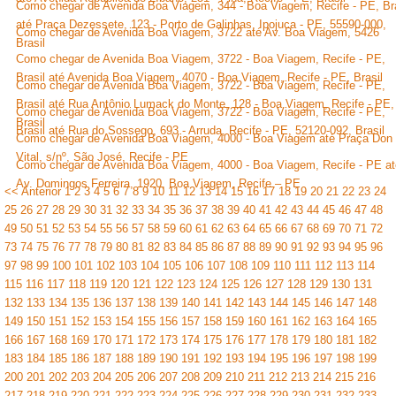
Como chegar de Avenida Boa Viagem, 344 - Boa Viagem, Recife - PE, Bra
até Praça Dezessete, 123 - Porto de Galinhas, Ipojuca - PE, 55590-000,
Como chegar de Avenida Boa Viagem, 3722 até Av. Boa Viagem, 5426
Brasil
Como chegar de Avenida Boa Viagem, 3722 - Boa Viagem, Recife - PE,
Brasil até Avenida Boa Viagem, 4070 - Boa Viagem, Recife - PE, Brasil
Como chegar de Avenida Boa Viagem, 3722 - Boa Viagem, Recife - PE,
Brasil até Rua Antônio Lumack do Monte, 128 - Boa Viagem, Recife - PE,
Como chegar de Avenida Boa Viagem, 3722 - Boa Viagem, Recife - PE,
Brasil
Brasil até Rua do Sossego, 693 - Arruda, Recife - PE, 52120-092, Brasil
Como chegar de Avenida Boa Viagem, 4000 - Boa Viagem até Praça Don
Vital, s/nº, São José, Recife - PE
Como chegar de Avenida Boa Viagem, 4000 - Boa Viagem, Recife - PE at
Av. Domingos Ferreira, 1920, Boa Viagem, Recife – PE
<< Anterior
1
2
3
4
5
6
7
8
9
10
11
12
13
14
15
16
17
18
19
20
21
22
23
24
25
26
27
28
29
30
31
32
33
34
35
36
37
38
39
40
41
42
43
44
45
46
47
48
49
50
51
52
53
54
55
56
57
58
59
60
61
62
63
64
65
66
67
68
69
70
71
72
73
74
75
76
77
78
79
80
81
82
83
84
85
86
87
88
89
90
91
92
93
94
95
96
97
98
99
100
101
102
103
104
105
106
107
108
109
110
111
112
113
114
115
116
117
118
119
120
121
122
123
124
125
126
127
128
129
130
131
132
133
134
135
136
137
138
139
140
141
142
143
144
145
146
147
148
149
150
151
152
153
154
155
156
157
158
159
160
161
162
163
164
165
166
167
168
169
170
171
172
173
174
175
176
177
178
179
180
181
182
183
184
185
186
187
188
189
190
191
192
193
194
195
196
197
198
199
200
201
202
203
204
205
206
207
208
209
210
211
212
213
214
215
216
217
218
219
220
221
222
223
224
225
226
227
228
229
230
231
232
233