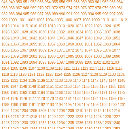
948
949
950
951
952
953
954
955
956
957
958
959
960
961
962
963
964
965
966
967
968
969
970
971
972
973
974
975
976
977
978
979
980
981
982
983
984
985
986
987
988
989
990
991
992
993
994
995
996
997
998
999
1000
1001
1002
1003
1004
1005
1006
1007
1008
1009
1010
1011
1012
1013
1014
1015
1016
1017
1018
1019
1020
1021
1022
1023
1024
1025
1026
1027
1028
1029
1030
1031
1032
1033
1034
1035
1036
1037
1038
1039
1040
1041
1042
1043
1044
1045
1046
1047
1048
1049
1050
1051
1052
1053
1054
1055
1056
1057
1058
1059
1060
1061
1062
1063
1064
1065
1066
1067
1068
1069
1070
1071
1072
1073
1074
1075
1076
1077
1078
1079
1080
1081
1082
1083
1084
1085
1086
1087
1088
1089
1090
1091
1092
1093
1094
1095
1096
1097
1098
1099
1100
1101
1102
1103
1104
1105
1106
1107
1108
1109
1110
1111
1112
1113
1114
1115
1116
1117
1118
1119
1120
1121
1122
1123
1124
1125
1126
1127
1128
1129
1130
1131
1132
1133
1134
1135
1136
1137
1138
1139
1140
1141
1142
1143
1144
1145
1146
1147
1148
1149
1150
1151
1152
1153
1154
1155
1156
1157
1158
1159
1160
1161
1162
1163
1164
1165
1166
1167
1168
1169
1170
1171
1172
1173
1174
1175
1176
1177
1178
1179
1180
1181
1182
1183
1184
1185
1186
1187
1188
1189
1190
1191
1192
1193
1194
1195
1196
1197
1198
1199
1200
1201
1202
1203
1204
1205
1206
1207
1208
1209
1210
1211
1212
1213
1214
1215
1216
1217
1218
1219
1220
1221
1222
1223
1224
1225
1226
1227
1228
1229
1230
1231
1232
1233
1234
1235
1236
1237
1238
1239
1240
1241
1242
1243
1244
1245
1246
1247
1248
1249
1250
1251
1252
1253