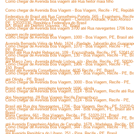
Como chegar de Avenida boa viagem até Rua heitor maia filho
Como chegar de Avenida Boa Viagem - Boa Viagem, Recife - PE, Repúbl
Federativa do Brasil até Rua Conselheiro Portela, 565 - Espinheiro, Recife
Como chegar de Avenida Boa Viagem - Cleriston Andrade, Paulo Afonso -
PE, 52020-030, República Federativa do Brasil
BA, Brasil até Delmiro Gouveia - AL, Brasil
Como chegar de Avenida boa viagem 3700 até Rua navegantes 1706 boa
viagem recife pernambucoa
Como chegar de Avenida Boa Viagem, 1000 - Boa Viagem, PE, Brasil até
Avenida Bernardo Viêira de Melo, 1624 - Piedade, Jaboatão dos Guararap
Como chegar de Avenida Boa Viagem, 1070 - Boa Viagem, Recife - PE,
PE, Brasil
Brasil até Rua André Rebouças, 109 - Encruzilhada, Recife - PE, 52041-0
Como chegar de Avenida Boa Viagem, 130 - Boa Viagem, Recife - PE, Bra
Brasil
até Marco Zero - Avenida Alfredo Lisboa, s/n - Recife, Recife - PE, 50030-
Como chegar de Avenida Boa Viagem, 1906 - Boa Viagem, Recife - PE,
150, Brasil
Brasil até Avenida Conselheiro Aguiar, 4635 Recife - PE, Brasil
Como chegar de Avenida Boa Viagem, 300 - Boa Viagem, Recife - PE, Bra
até Olinda - PE, Brasil
Como chegar de Avenida Boa Viagem, 3000 - Boa Viagem, Recife - PE,
Brasil até Avenida presidente kennedy 1696, olinda
Como chegar de Avenida Boa Viagem, 3114 - Boa Viagem, Recife até Ru
dos Navegantes, 09 Boa Viagem Recife Pernambuco
Como chegar de Avenida Boa Viagem, 3114 - Boa Viagem, Recife - PE,
Brasil até Rua dos Navegantes, 1706 - Boa Viagem, Recife - PE, 51020-0
Como chegar de Avenida Boa Viagem, 344 - Boa Viagem, PE, Brasil até 
Brasil
Maria Carolina, 661 - Boa Viagem, Recife - PE, 51020-221, Brasil
Como chegar de Avenida Boa Viagem, 344 - Boa Viagem, Recife - PE, Bra
até Avenida Engenheiro Abdias de Carvalho, 1678 - Madalena, Recife - PE
Como chegar de Avenida Boa Viagem, 344 - Boa Viagem, Recife - PE, Bra
Brasil
até Avenida República do Líbano, 251 - Pina, Recife - PE, Brasil