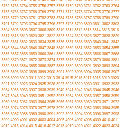
3752
3753
3754
3755
3756
3757
3758
3759
3760
3761
3762
3763
3764
3765
3766
3767
3768
3769
3770
3771
3772
3773
3774
3775
3776
3777
3778
3779
3780
3781
3782
3783
3784
3785
3786
3787
3788
3789
3790
3791
3792
3793
3794
3795
3796
3797
3798
3799
3800
3801
3802
3803
3804
3805
3806
3807
3808
3809
3810
3811
3812
3813
3814
3815
3816
3817
3818
3819
3820
3821
3822
3823
3824
3825
3826
3827
3828
3829
3830
3831
3832
3833
3834
3835
3836
3837
3838
3839
3840
3841
3842
3843
3844
3845
3846
3847
3848
3849
3850
3851
3852
3853
3854
3855
3856
3857
3858
3859
3860
3861
3862
3863
3864
3865
3866
3867
3868
3869
3870
3871
3872
3873
3874
3875
3876
3877
3878
3879
3880
3881
3882
3883
3884
3885
3886
3887
3888
3889
3890
3891
3892
3893
3894
3895
3896
3897
3898
3899
3900
3901
3902
3903
3904
3905
3906
3907
3908
3909
3910
3911
3912
3913
3914
3915
3916
3917
3918
3919
3920
3921
3922
3923
3924
3925
3926
3927
3928
3929
3930
3931
3932
3933
3934
3935
3936
3937
3938
3939
3940
3941
3942
3943
3944
3945
3946
3947
3948
3949
3950
3951
3952
3953
3954
3955
3956
3957
3958
3959
3960
3961
3962
3963
3964
3965
3966
3967
3968
3969
3970
3971
3972
3973
3974
3975
3976
3977
3978
3979
3980
3981
3982
3983
3984
3985
3986
3987
3988
3989
3990
3991
3992
3993
3994
3995
3996
3997
3998
3999
4000
4001
4002
4003
4004
4005
4006
4007
4008
4009
4010
4011
4012
4013
4014
4015
4016
4017
4018
4019
4020
4021
4022
4023
4024