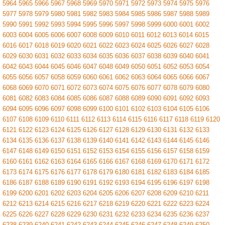
5964
5965
5966
5967
5968
5969
5970
5971
5972
5973
5974
5975
5976
5977
5978
5979
5980
5981
5982
5983
5984
5985
5986
5987
5988
5989
5990
5991
5992
5993
5994
5995
5996
5997
5998
5999
6000
6001
6002
6003
6004
6005
6006
6007
6008
6009
6010
6011
6012
6013
6014
6015
6016
6017
6018
6019
6020
6021
6022
6023
6024
6025
6026
6027
6028
6029
6030
6031
6032
6033
6034
6035
6036
6037
6038
6039
6040
6041
6042
6043
6044
6045
6046
6047
6048
6049
6050
6051
6052
6053
6054
6055
6056
6057
6058
6059
6060
6061
6062
6063
6064
6065
6066
6067
6068
6069
6070
6071
6072
6073
6074
6075
6076
6077
6078
6079
6080
6081
6082
6083
6084
6085
6086
6087
6088
6089
6090
6091
6092
6093
6094
6095
6096
6097
6098
6099
6100
6101
6102
6103
6104
6105
6106
6107
6108
6109
6110
6111
6112
6113
6114
6115
6116
6117
6118
6119
6120
6121
6122
6123
6124
6125
6126
6127
6128
6129
6130
6131
6132
6133
6134
6135
6136
6137
6138
6139
6140
6141
6142
6143
6144
6145
6146
6147
6148
6149
6150
6151
6152
6153
6154
6155
6156
6157
6158
6159
6160
6161
6162
6163
6164
6165
6166
6167
6168
6169
6170
6171
6172
6173
6174
6175
6176
6177
6178
6179
6180
6181
6182
6183
6184
6185
6186
6187
6188
6189
6190
6191
6192
6193
6194
6195
6196
6197
6198
6199
6200
6201
6202
6203
6204
6205
6206
6207
6208
6209
6210
6211
6212
6213
6214
6215
6216
6217
6218
6219
6220
6221
6222
6223
6224
6225
6226
6227
6228
6229
6230
6231
6232
6233
6234
6235
6236
6237
6238
6239
6240
6241
6242
6243
6244
6245
6246
6247
6248
6249
6250