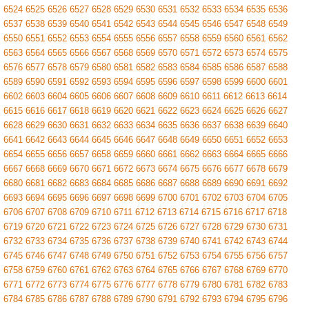
6524
6525
6526
6527
6528
6529
6530
6531
6532
6533
6534
6535
6536
6537
6538
6539
6540
6541
6542
6543
6544
6545
6546
6547
6548
6549
6550
6551
6552
6553
6554
6555
6556
6557
6558
6559
6560
6561
6562
6563
6564
6565
6566
6567
6568
6569
6570
6571
6572
6573
6574
6575
6576
6577
6578
6579
6580
6581
6582
6583
6584
6585
6586
6587
6588
6589
6590
6591
6592
6593
6594
6595
6596
6597
6598
6599
6600
6601
6602
6603
6604
6605
6606
6607
6608
6609
6610
6611
6612
6613
6614
6615
6616
6617
6618
6619
6620
6621
6622
6623
6624
6625
6626
6627
6628
6629
6630
6631
6632
6633
6634
6635
6636
6637
6638
6639
6640
6641
6642
6643
6644
6645
6646
6647
6648
6649
6650
6651
6652
6653
6654
6655
6656
6657
6658
6659
6660
6661
6662
6663
6664
6665
6666
6667
6668
6669
6670
6671
6672
6673
6674
6675
6676
6677
6678
6679
6680
6681
6682
6683
6684
6685
6686
6687
6688
6689
6690
6691
6692
6693
6694
6695
6696
6697
6698
6699
6700
6701
6702
6703
6704
6705
6706
6707
6708
6709
6710
6711
6712
6713
6714
6715
6716
6717
6718
6719
6720
6721
6722
6723
6724
6725
6726
6727
6728
6729
6730
6731
6732
6733
6734
6735
6736
6737
6738
6739
6740
6741
6742
6743
6744
6745
6746
6747
6748
6749
6750
6751
6752
6753
6754
6755
6756
6757
6758
6759
6760
6761
6762
6763
6764
6765
6766
6767
6768
6769
6770
6771
6772
6773
6774
6775
6776
6777
6778
6779
6780
6781
6782
6783
6784
6785
6786
6787
6788
6789
6790
6791
6792
6793
6794
6795
6796