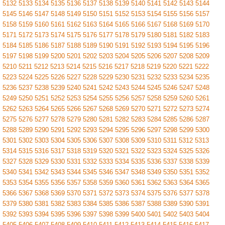
5132
5133
5134
5135
5136
5137
5138
5139
5140
5141
5142
5143
5144
5145
5146
5147
5148
5149
5150
5151
5152
5153
5154
5155
5156
5157
5158
5159
5160
5161
5162
5163
5164
5165
5166
5167
5168
5169
5170
5171
5172
5173
5174
5175
5176
5177
5178
5179
5180
5181
5182
5183
5184
5185
5186
5187
5188
5189
5190
5191
5192
5193
5194
5195
5196
5197
5198
5199
5200
5201
5202
5203
5204
5205
5206
5207
5208
5209
5210
5211
5212
5213
5214
5215
5216
5217
5218
5219
5220
5221
5222
5223
5224
5225
5226
5227
5228
5229
5230
5231
5232
5233
5234
5235
5236
5237
5238
5239
5240
5241
5242
5243
5244
5245
5246
5247
5248
5249
5250
5251
5252
5253
5254
5255
5256
5257
5258
5259
5260
5261
5262
5263
5264
5265
5266
5267
5268
5269
5270
5271
5272
5273
5274
5275
5276
5277
5278
5279
5280
5281
5282
5283
5284
5285
5286
5287
5288
5289
5290
5291
5292
5293
5294
5295
5296
5297
5298
5299
5300
5301
5302
5303
5304
5305
5306
5307
5308
5309
5310
5311
5312
5313
5314
5315
5316
5317
5318
5319
5320
5321
5322
5323
5324
5325
5326
5327
5328
5329
5330
5331
5332
5333
5334
5335
5336
5337
5338
5339
5340
5341
5342
5343
5344
5345
5346
5347
5348
5349
5350
5351
5352
5353
5354
5355
5356
5357
5358
5359
5360
5361
5362
5363
5364
5365
5366
5367
5368
5369
5370
5371
5372
5373
5374
5375
5376
5377
5378
5379
5380
5381
5382
5383
5384
5385
5386
5387
5388
5389
5390
5391
5392
5393
5394
5395
5396
5397
5398
5399
5400
5401
5402
5403
5404
5405
5406
5407
5408
5409
5410
5411
5412
5413
5414
5415
5416
5417