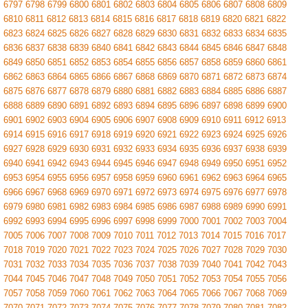
6797
6798
6799
6800
6801
6802
6803
6804
6805
6806
6807
6808
6809
6810
6811
6812
6813
6814
6815
6816
6817
6818
6819
6820
6821
6822
6823
6824
6825
6826
6827
6828
6829
6830
6831
6832
6833
6834
6835
6836
6837
6838
6839
6840
6841
6842
6843
6844
6845
6846
6847
6848
6849
6850
6851
6852
6853
6854
6855
6856
6857
6858
6859
6860
6861
6862
6863
6864
6865
6866
6867
6868
6869
6870
6871
6872
6873
6874
6875
6876
6877
6878
6879
6880
6881
6882
6883
6884
6885
6886
6887
6888
6889
6890
6891
6892
6893
6894
6895
6896
6897
6898
6899
6900
6901
6902
6903
6904
6905
6906
6907
6908
6909
6910
6911
6912
6913
6914
6915
6916
6917
6918
6919
6920
6921
6922
6923
6924
6925
6926
6927
6928
6929
6930
6931
6932
6933
6934
6935
6936
6937
6938
6939
6940
6941
6942
6943
6944
6945
6946
6947
6948
6949
6950
6951
6952
6953
6954
6955
6956
6957
6958
6959
6960
6961
6962
6963
6964
6965
6966
6967
6968
6969
6970
6971
6972
6973
6974
6975
6976
6977
6978
6979
6980
6981
6982
6983
6984
6985
6986
6987
6988
6989
6990
6991
6992
6993
6994
6995
6996
6997
6998
6999
7000
7001
7002
7003
7004
7005
7006
7007
7008
7009
7010
7011
7012
7013
7014
7015
7016
7017
7018
7019
7020
7021
7022
7023
7024
7025
7026
7027
7028
7029
7030
7031
7032
7033
7034
7035
7036
7037
7038
7039
7040
7041
7042
7043
7044
7045
7046
7047
7048
7049
7050
7051
7052
7053
7054
7055
7056
7057
7058
7059
7060
7061
7062
7063
7064
7065
7066
7067
7068
7069
7070
7071
7072
7073
7074
7075
7076
7077
7078
7079
7080
7081
7082