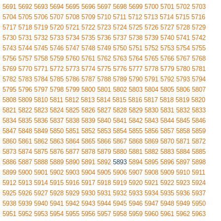
5691
5692
5693
5694
5695
5696
5697
5698
5699
5700
5701
5702
5703
5704
5705
5706
5707
5708
5709
5710
5711
5712
5713
5714
5715
5716
5717
5718
5719
5720
5721
5722
5723
5724
5725
5726
5727
5728
5729
5730
5731
5732
5733
5734
5735
5736
5737
5738
5739
5740
5741
5742
5743
5744
5745
5746
5747
5748
5749
5750
5751
5752
5753
5754
5755
5756
5757
5758
5759
5760
5761
5762
5763
5764
5765
5766
5767
5768
5769
5770
5771
5772
5773
5774
5775
5776
5777
5778
5779
5780
5781
5782
5783
5784
5785
5786
5787
5788
5789
5790
5791
5792
5793
5794
5795
5796
5797
5798
5799
5800
5801
5802
5803
5804
5805
5806
5807
5808
5809
5810
5811
5812
5813
5814
5815
5816
5817
5818
5819
5820
5821
5822
5823
5824
5825
5826
5827
5828
5829
5830
5831
5832
5833
5834
5835
5836
5837
5838
5839
5840
5841
5842
5843
5844
5845
5846
5847
5848
5849
5850
5851
5852
5853
5854
5855
5856
5857
5858
5859
5860
5861
5862
5863
5864
5865
5866
5867
5868
5869
5870
5871
5872
5873
5874
5875
5876
5877
5878
5879
5880
5881
5882
5883
5884
5885
5886
5887
5888
5889
5890
5891
5892
5893
5894
5895
5896
5897
5898
5899
5900
5901
5902
5903
5904
5905
5906
5907
5908
5909
5910
5911
5912
5913
5914
5915
5916
5917
5918
5919
5920
5921
5922
5923
5924
5925
5926
5927
5928
5929
5930
5931
5932
5933
5934
5935
5936
5937
5938
5939
5940
5941
5942
5943
5944
5945
5946
5947
5948
5949
5950
5951
5952
5953
5954
5955
5956
5957
5958
5959
5960
5961
5962
5963