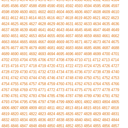
4585
4586
4587
4588
4589
4590
4591
4592
4593
4594
4595
4596
4597
4598
4599
4600
4601
4602
4603
4604
4605
4606
4607
4608
4609
4610
4611
4612
4613
4614
4615
4616
4617
4618
4619
4620
4621
4622
4623
4624
4625
4626
4627
4628
4629
4630
4631
4632
4633
4634
4635
4636
4637
4638
4639
4640
4641
4642
4643
4644
4645
4646
4647
4648
4649
4650
4651
4652
4653
4654
4655
4656
4657
4658
4659
4660
4661
4662
4663
4664
4665
4666
4667
4668
4669
4670
4671
4672
4673
4674
4675
4676
4677
4678
4679
4680
4681
4682
4683
4684
4685
4686
4687
4688
4689
4690
4691
4692
4693
4694
4695
4696
4697
4698
4699
4700
4701
4702
4703
4704
4705
4706
4707
4708
4709
4710
4711
4712
4713
4714
4715
4716
4717
4718
4719
4720
4721
4722
4723
4724
4725
4726
4727
4728
4729
4730
4731
4732
4733
4734
4735
4736
4737
4738
4739
4740
4741
4742
4743
4744
4745
4746
4747
4748
4749
4750
4751
4752
4753
4754
4755
4756
4757
4758
4759
4760
4761
4762
4763
4764
4765
4766
4767
4768
4769
4770
4771
4772
4773
4774
4775
4776
4777
4778
4779
4780
4781
4782
4783
4784
4785
4786
4787
4788
4789
4790
4791
4792
4793
4794
4795
4796
4797
4798
4799
4800
4801
4802
4803
4804
4805
4806
4807
4808
4809
4810
4811
4812
4813
4814
4815
4816
4817
4818
4819
4820
4821
4822
4823
4824
4825
4826
4827
4828
4829
4830
4831
4832
4833
4834
4835
4836
4837
4838
4839
4840
4841
4842
4843
4844
4845
4846
4847
4848
4849
4850
4851
4852
4853
4854
4855
4856
4857