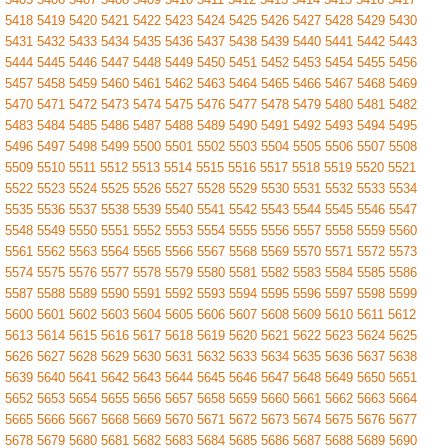
5418
5419
5420
5421
5422
5423
5424
5425
5426
5427
5428
5429
5430
5431
5432
5433
5434
5435
5436
5437
5438
5439
5440
5441
5442
5443
5444
5445
5446
5447
5448
5449
5450
5451
5452
5453
5454
5455
5456
5457
5458
5459
5460
5461
5462
5463
5464
5465
5466
5467
5468
5469
5470
5471
5472
5473
5474
5475
5476
5477
5478
5479
5480
5481
5482
5483
5484
5485
5486
5487
5488
5489
5490
5491
5492
5493
5494
5495
5496
5497
5498
5499
5500
5501
5502
5503
5504
5505
5506
5507
5508
5509
5510
5511
5512
5513
5514
5515
5516
5517
5518
5519
5520
5521
5522
5523
5524
5525
5526
5527
5528
5529
5530
5531
5532
5533
5534
5535
5536
5537
5538
5539
5540
5541
5542
5543
5544
5545
5546
5547
5548
5549
5550
5551
5552
5553
5554
5555
5556
5557
5558
5559
5560
5561
5562
5563
5564
5565
5566
5567
5568
5569
5570
5571
5572
5573
5574
5575
5576
5577
5578
5579
5580
5581
5582
5583
5584
5585
5586
5587
5588
5589
5590
5591
5592
5593
5594
5595
5596
5597
5598
5599
5600
5601
5602
5603
5604
5605
5606
5607
5608
5609
5610
5611
5612
5613
5614
5615
5616
5617
5618
5619
5620
5621
5622
5623
5624
5625
5626
5627
5628
5629
5630
5631
5632
5633
5634
5635
5636
5637
5638
5639
5640
5641
5642
5643
5644
5645
5646
5647
5648
5649
5650
5651
5652
5653
5654
5655
5656
5657
5658
5659
5660
5661
5662
5663
5664
5665
5666
5667
5668
5669
5670
5671
5672
5673
5674
5675
5676
5677
5678
5679
5680
5681
5682
5683
5684
5685
5686
5687
5688
5689
5690