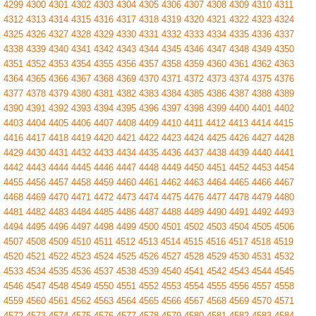
4299
4300
4301
4302
4303
4304
4305
4306
4307
4308
4309
4310
4311
4312
4313
4314
4315
4316
4317
4318
4319
4320
4321
4322
4323
4324
4325
4326
4327
4328
4329
4330
4331
4332
4333
4334
4335
4336
4337
4338
4339
4340
4341
4342
4343
4344
4345
4346
4347
4348
4349
4350
4351
4352
4353
4354
4355
4356
4357
4358
4359
4360
4361
4362
4363
4364
4365
4366
4367
4368
4369
4370
4371
4372
4373
4374
4375
4376
4377
4378
4379
4380
4381
4382
4383
4384
4385
4386
4387
4388
4389
4390
4391
4392
4393
4394
4395
4396
4397
4398
4399
4400
4401
4402
4403
4404
4405
4406
4407
4408
4409
4410
4411
4412
4413
4414
4415
4416
4417
4418
4419
4420
4421
4422
4423
4424
4425
4426
4427
4428
4429
4430
4431
4432
4433
4434
4435
4436
4437
4438
4439
4440
4441
4442
4443
4444
4445
4446
4447
4448
4449
4450
4451
4452
4453
4454
4455
4456
4457
4458
4459
4460
4461
4462
4463
4464
4465
4466
4467
4468
4469
4470
4471
4472
4473
4474
4475
4476
4477
4478
4479
4480
4481
4482
4483
4484
4485
4486
4487
4488
4489
4490
4491
4492
4493
4494
4495
4496
4497
4498
4499
4500
4501
4502
4503
4504
4505
4506
4507
4508
4509
4510
4511
4512
4513
4514
4515
4516
4517
4518
4519
4520
4521
4522
4523
4524
4525
4526
4527
4528
4529
4530
4531
4532
4533
4534
4535
4536
4537
4538
4539
4540
4541
4542
4543
4544
4545
4546
4547
4548
4549
4550
4551
4552
4553
4554
4555
4556
4557
4558
4559
4560
4561
4562
4563
4564
4565
4566
4567
4568
4569
4570
4571
4572
4573
4574
4575
4576
4577
4578
4579
4580
4581
4582
4583
4584