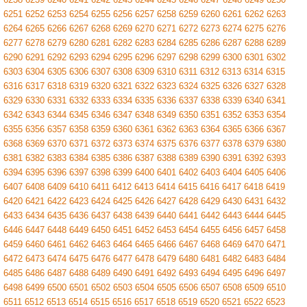
6251
6252
6253
6254
6255
6256
6257
6258
6259
6260
6261
6262
6263
6264
6265
6266
6267
6268
6269
6270
6271
6272
6273
6274
6275
6276
6277
6278
6279
6280
6281
6282
6283
6284
6285
6286
6287
6288
6289
6290
6291
6292
6293
6294
6295
6296
6297
6298
6299
6300
6301
6302
6303
6304
6305
6306
6307
6308
6309
6310
6311
6312
6313
6314
6315
6316
6317
6318
6319
6320
6321
6322
6323
6324
6325
6326
6327
6328
6329
6330
6331
6332
6333
6334
6335
6336
6337
6338
6339
6340
6341
6342
6343
6344
6345
6346
6347
6348
6349
6350
6351
6352
6353
6354
6355
6356
6357
6358
6359
6360
6361
6362
6363
6364
6365
6366
6367
6368
6369
6370
6371
6372
6373
6374
6375
6376
6377
6378
6379
6380
6381
6382
6383
6384
6385
6386
6387
6388
6389
6390
6391
6392
6393
6394
6395
6396
6397
6398
6399
6400
6401
6402
6403
6404
6405
6406
6407
6408
6409
6410
6411
6412
6413
6414
6415
6416
6417
6418
6419
6420
6421
6422
6423
6424
6425
6426
6427
6428
6429
6430
6431
6432
6433
6434
6435
6436
6437
6438
6439
6440
6441
6442
6443
6444
6445
6446
6447
6448
6449
6450
6451
6452
6453
6454
6455
6456
6457
6458
6459
6460
6461
6462
6463
6464
6465
6466
6467
6468
6469
6470
6471
6472
6473
6474
6475
6476
6477
6478
6479
6480
6481
6482
6483
6484
6485
6486
6487
6488
6489
6490
6491
6492
6493
6494
6495
6496
6497
6498
6499
6500
6501
6502
6503
6504
6505
6506
6507
6508
6509
6510
6511
6512
6513
6514
6515
6516
6517
6518
6519
6520
6521
6522
6523