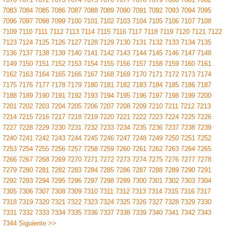
7083
7084
7085
7086
7087
7088
7089
7090
7091
7092
7093
7094
7095
7096
7097
7098
7099
7100
7101
7102
7103
7104
7105
7106
7107
7108
7109
7110
7111
7112
7113
7114
7115
7116
7117
7118
7119
7120
7121
7122
7123
7124
7125
7126
7127
7128
7129
7130
7131
7132
7133
7134
7135
7136
7137
7138
7139
7140
7141
7142
7143
7144
7145
7146
7147
7148
7149
7150
7151
7152
7153
7154
7155
7156
7157
7158
7159
7160
7161
7162
7163
7164
7165
7166
7167
7168
7169
7170
7171
7172
7173
7174
7175
7176
7177
7178
7179
7180
7181
7182
7183
7184
7185
7186
7187
7188
7189
7190
7191
7192
7193
7194
7195
7196
7197
7198
7199
7200
7201
7202
7203
7204
7205
7206
7207
7208
7209
7210
7211
7212
7213
7214
7215
7216
7217
7218
7219
7220
7221
7222
7223
7224
7225
7226
7227
7228
7229
7230
7231
7232
7233
7234
7235
7236
7237
7238
7239
7240
7241
7242
7243
7244
7245
7246
7247
7248
7249
7250
7251
7252
7253
7254
7255
7256
7257
7258
7259
7260
7261
7262
7263
7264
7265
7266
7267
7268
7269
7270
7271
7272
7273
7274
7275
7276
7277
7278
7279
7280
7281
7282
7283
7284
7285
7286
7287
7288
7289
7290
7291
7292
7293
7294
7295
7296
7297
7298
7299
7300
7301
7302
7303
7304
7305
7306
7307
7308
7309
7310
7311
7312
7313
7314
7315
7316
7317
7318
7319
7320
7321
7322
7323
7324
7325
7326
7327
7328
7329
7330
7331
7332
7333
7334
7335
7336
7337
7338
7339
7340
7341
7342
7343
7344
Siguiente >>