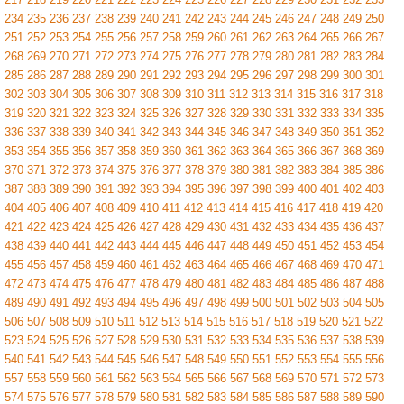
234
235
236
237
238
239
240
241
242
243
244
245
246
247
248
249
250
251
252
253
254
255
256
257
258
259
260
261
262
263
264
265
266
267
268
269
270
271
272
273
274
275
276
277
278
279
280
281
282
283
284
285
286
287
288
289
290
291
292
293
294
295
296
297
298
299
300
301
302
303
304
305
306
307
308
309
310
311
312
313
314
315
316
317
318
319
320
321
322
323
324
325
326
327
328
329
330
331
332
333
334
335
336
337
338
339
340
341
342
343
344
345
346
347
348
349
350
351
352
353
354
355
356
357
358
359
360
361
362
363
364
365
366
367
368
369
370
371
372
373
374
375
376
377
378
379
380
381
382
383
384
385
386
387
388
389
390
391
392
393
394
395
396
397
398
399
400
401
402
403
404
405
406
407
408
409
410
411
412
413
414
415
416
417
418
419
420
421
422
423
424
425
426
427
428
429
430
431
432
433
434
435
436
437
438
439
440
441
442
443
444
445
446
447
448
449
450
451
452
453
454
455
456
457
458
459
460
461
462
463
464
465
466
467
468
469
470
471
472
473
474
475
476
477
478
479
480
481
482
483
484
485
486
487
488
489
490
491
492
493
494
495
496
497
498
499
500
501
502
503
504
505
506
507
508
509
510
511
512
513
514
515
516
517
518
519
520
521
522
523
524
525
526
527
528
529
530
531
532
533
534
535
536
537
538
539
540
541
542
543
544
545
546
547
548
549
550
551
552
553
554
555
556
557
558
559
560
561
562
563
564
565
566
567
568
569
570
571
572
573
574
575
576
577
578
579
580
581
582
583
584
585
586
587
588
589
590