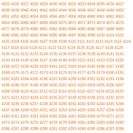
4025
4026
4027
4028
4029
4030
4031
4032
4033
4034
4035
4036
4037
4038
4039
4040
4041
4042
4043
4044
4045
4046
4047
4048
4049
4050
4051
4052
4053
4054
4055
4056
4057
4058
4059
4060
4061
4062
4063
4064
4065
4066
4067
4068
4069
4070
4071
4072
4073
4074
4075
4076
4077
4078
4079
4080
4081
4082
4083
4084
4085
4086
4087
4088
4089
4090
4091
4092
4093
4094
4095
4096
4097
4098
4099
4100
4101
4102
4103
4104
4105
4106
4107
4108
4109
4110
4111
4112
4113
4114
4115
4116
4117
4118
4119
4120
4121
4122
4123
4124
4125
4126
4127
4128
4129
4130
4131
4132
4133
4134
4135
4136
4137
4138
4139
4140
4141
4142
4143
4144
4145
4146
4147
4148
4149
4150
4151
4152
4153
4154
4155
4156
4157
4158
4159
4160
4161
4162
4163
4164
4165
4166
4167
4168
4169
4170
4171
4172
4173
4174
4175
4176
4177
4178
4179
4180
4181
4182
4183
4184
4185
4186
4187
4188
4189
4190
4191
4192
4193
4194
4195
4196
4197
4198
4199
4200
4201
4202
4203
4204
4205
4206
4207
4208
4209
4210
4211
4212
4213
4214
4215
4216
4217
4218
4219
4220
4221
4222
4223
4224
4225
4226
4227
4228
4229
4230
4231
4232
4233
4234
4235
4236
4237
4238
4239
4240
4241
4242
4243
4244
4245
4246
4247
4248
4249
4250
4251
4252
4253
4254
4255
4256
4257
4258
4259
4260
4261
4262
4263
4264
4265
4266
4267
4268
4269
4270
4271
4272
4273
4274
4275
4276
4277
4278
4279
4280
4281
4282
4283
4284
4285
4286
4287
4288
4289
4290
4291
4292
4293
4294
4295
4296
4297
4298