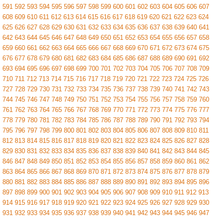
591
592
593
594
595
596
597
598
599
600
601
602
603
604
605
606
607
608
609
610
611
612
613
614
615
616
617
618
619
620
621
622
623
624
625
626
627
628
629
630
631
632
633
634
635
636
637
638
639
640
641
642
643
644
645
646
647
648
649
650
651
652
653
654
655
656
657
658
659
660
661
662
663
664
665
666
667
668
669
670
671
672
673
674
675
676
677
678
679
680
681
682
683
684
685
686
687
688
689
690
691
692
693
694
695
696
697
698
699
700
701
702
703
704
705
706
707
708
709
710
711
712
713
714
715
716
717
718
719
720
721
722
723
724
725
726
727
728
729
730
731
732
733
734
735
736
737
738
739
740
741
742
743
744
745
746
747
748
749
750
751
752
753
754
755
756
757
758
759
760
761
762
763
764
765
766
767
768
769
770
771
772
773
774
775
776
777
778
779
780
781
782
783
784
785
786
787
788
789
790
791
792
793
794
795
796
797
798
799
800
801
802
803
804
805
806
807
808
809
810
811
812
813
814
815
816
817
818
819
820
821
822
823
824
825
826
827
828
829
830
831
832
833
834
835
836
837
838
839
840
841
842
843
844
845
846
847
848
849
850
851
852
853
854
855
856
857
858
859
860
861
862
863
864
865
866
867
868
869
870
871
872
873
874
875
876
877
878
879
880
881
882
883
884
885
886
887
888
889
890
891
892
893
894
895
896
897
898
899
900
901
902
903
904
905
906
907
908
909
910
911
912
913
914
915
916
917
918
919
920
921
922
923
924
925
926
927
928
929
930
931
932
933
934
935
936
937
938
939
940
941
942
943
944
945
946
947