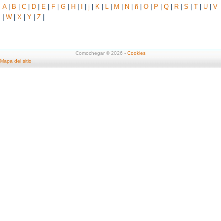
A
|
B
|
C
|
D
|
E
|
F
|
G
|
H
|
I
|
j
|
K
|
L
|
M
|
N
|
ñ
|
O
|
P
|
Q
|
R
|
S
|
T
|
U
|
V
|
W
|
X
|
Y
|
Z
|
Comochegar © 2026 -
Cookies
Mapa del sitio