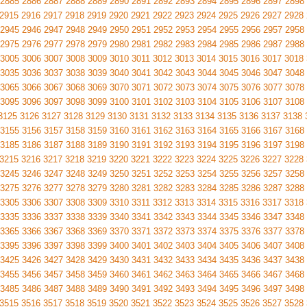
2885
2886
2887
2888
2889
2890
2891
2892
2893
2894
2895
2896
2897
2898
2915
2916
2917
2918
2919
2920
2921
2922
2923
2924
2925
2926
2927
2928
2945
2946
2947
2948
2949
2950
2951
2952
2953
2954
2955
2956
2957
2958
2975
2976
2977
2978
2979
2980
2981
2982
2983
2984
2985
2986
2987
2988
3005
3006
3007
3008
3009
3010
3011
3012
3013
3014
3015
3016
3017
3018
3035
3036
3037
3038
3039
3040
3041
3042
3043
3044
3045
3046
3047
3048
3065
3066
3067
3068
3069
3070
3071
3072
3073
3074
3075
3076
3077
3078
3095
3096
3097
3098
3099
3100
3101
3102
3103
3104
3105
3106
3107
3108
3125
3126
3127
3128
3129
3130
3131
3132
3133
3134
3135
3136
3137
3138
3155
3156
3157
3158
3159
3160
3161
3162
3163
3164
3165
3166
3167
3168
3185
3186
3187
3188
3189
3190
3191
3192
3193
3194
3195
3196
3197
3198
3215
3216
3217
3218
3219
3220
3221
3222
3223
3224
3225
3226
3227
3228
3245
3246
3247
3248
3249
3250
3251
3252
3253
3254
3255
3256
3257
3258
3275
3276
3277
3278
3279
3280
3281
3282
3283
3284
3285
3286
3287
3288
3305
3306
3307
3308
3309
3310
3311
3312
3313
3314
3315
3316
3317
3318
3335
3336
3337
3338
3339
3340
3341
3342
3343
3344
3345
3346
3347
3348
3365
3366
3367
3368
3369
3370
3371
3372
3373
3374
3375
3376
3377
3378
3395
3396
3397
3398
3399
3400
3401
3402
3403
3404
3405
3406
3407
3408
3425
3426
3427
3428
3429
3430
3431
3432
3433
3434
3435
3436
3437
3438
3455
3456
3457
3458
3459
3460
3461
3462
3463
3464
3465
3466
3467
3468
3485
3486
3487
3488
3489
3490
3491
3492
3493
3494
3495
3496
3497
3498
3515
3516
3517
3518
3519
3520
3521
3522
3523
3524
3525
3526
3527
3528