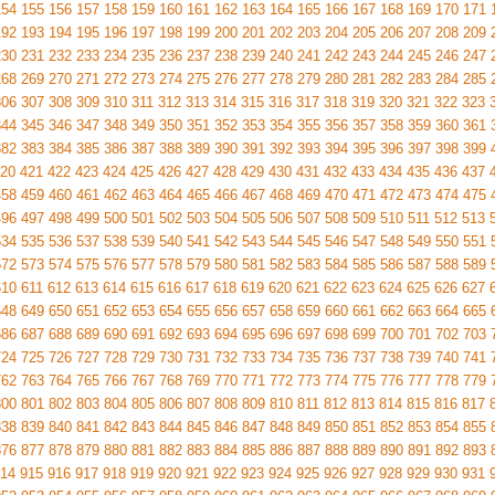
154
155
156
157
158
159
160
161
162
163
164
165
166
167
168
169
170
171
192
193
194
195
196
197
198
199
200
201
202
203
204
205
206
207
208
209
230
231
232
233
234
235
236
237
238
239
240
241
242
243
244
245
246
247
268
269
270
271
272
273
274
275
276
277
278
279
280
281
282
283
284
285
306
307
308
309
310
311
312
313
314
315
316
317
318
319
320
321
322
323
344
345
346
347
348
349
350
351
352
353
354
355
356
357
358
359
360
361
382
383
384
385
386
387
388
389
390
391
392
393
394
395
396
397
398
399
20
421
422
423
424
425
426
427
428
429
430
431
432
433
434
435
436
437
458
459
460
461
462
463
464
465
466
467
468
469
470
471
472
473
474
475
496
497
498
499
500
501
502
503
504
505
506
507
508
509
510
511
512
513
534
535
536
537
538
539
540
541
542
543
544
545
546
547
548
549
550
551
572
573
574
575
576
577
578
579
580
581
582
583
584
585
586
587
588
589
610
611
612
613
614
615
616
617
618
619
620
621
622
623
624
625
626
627
648
649
650
651
652
653
654
655
656
657
658
659
660
661
662
663
664
665
686
687
688
689
690
691
692
693
694
695
696
697
698
699
700
701
702
703
724
725
726
727
728
729
730
731
732
733
734
735
736
737
738
739
740
741
762
763
764
765
766
767
768
769
770
771
772
773
774
775
776
777
778
779
800
801
802
803
804
805
806
807
808
809
810
811
812
813
814
815
816
817
838
839
840
841
842
843
844
845
846
847
848
849
850
851
852
853
854
855
876
877
878
879
880
881
882
883
884
885
886
887
888
889
890
891
892
893
14
915
916
917
918
919
920
921
922
923
924
925
926
927
928
929
930
931