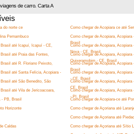
viagens de carro. Carta A
íveis
a do norte ce
Como chegar de Acopiara ce até Serr
olina Pernambuco
Como chegar de Acopiara, Acopiara - 
Brasil
rasil até Icapuí, Icapuí - CE,
Como chegar de Acopiara, Acopiara 
Nova - CE, Brasil
Brasil até Praia das Fontes,
Como chegar de Acopiara, Acopiara 
Quixeramobim - CE, Brasil
rasil até R. Floriano Peixoto,
Como chegar de Acopiara, Acopiara 
Brasil
rasil até Santa Felícia, Acopiara -
Como chegar de Acopiara, Acopiara -
- CE, Brasil
Brasil até São Benedito, São
Como chegar de Acopiara, Acopiara -
CE, Brasil
rasil até Vila de Jericoacoara,
Como chegar de Acopiara, Acopiara -
- PI, Brasil
- PB, Brasil
Como chegar de Acopiara-ce até Po
to Horizonte
Como chegar de Açoriana até Laranj
Como chegar de Açoriana até Pieda
de Caldas
Como chegar de Açoriana até Sítio 