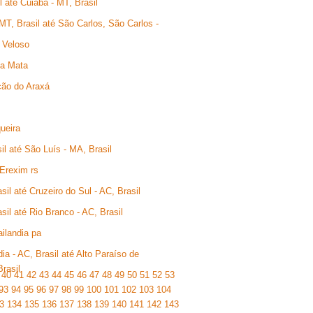
 até Cuiabá - MT, Brasil
MT, Brasil até São Carlos, São Carlos -
 Veloso
da Mata
ção do Araxá
ueira
l até São Luís - MA, Brasil
 Erexim rs
il até Cruzeiro do Sul - AC, Brasil
il até Rio Branco - AC, Brasil
ilandia pa
a - AC, Brasil até Alto Paraíso de
rasil
40
41
42
43
44
45
46
47
48
49
50
51
52
53
93
94
95
96
97
98
99
100
101
102
103
104
3
134
135
136
137
138
139
140
141
142
143