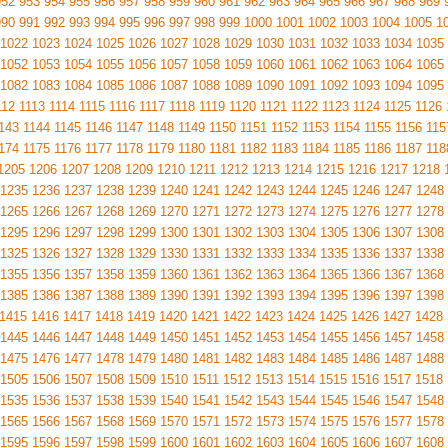
952
953
954
955
956
957
958
959
960
961
962
963
964
965
966
967
968
969
990
991
992
993
994
995
996
997
998
999
1000
1001
1002
1003
1004
1005
1
1022
1023
1024
1025
1026
1027
1028
1029
1030
1031
1032
1033
1034
1035
1052
1053
1054
1055
1056
1057
1058
1059
1060
1061
1062
1063
1064
1065
1082
1083
1084
1085
1086
1087
1088
1089
1090
1091
1092
1093
1094
1095
112
1113
1114
1115
1116
1117
1118
1119
1120
1121
1122
1123
1124
1125
1126
143
1144
1145
1146
1147
1148
1149
1150
1151
1152
1153
1154
1155
1156
115
174
1175
1176
1177
1178
1179
1180
1181
1182
1183
1184
1185
1186
1187
118
1205
1206
1207
1208
1209
1210
1211
1212
1213
1214
1215
1216
1217
1218
1235
1236
1237
1238
1239
1240
1241
1242
1243
1244
1245
1246
1247
1248
1265
1266
1267
1268
1269
1270
1271
1272
1273
1274
1275
1276
1277
1278
1295
1296
1297
1298
1299
1300
1301
1302
1303
1304
1305
1306
1307
1308
1325
1326
1327
1328
1329
1330
1331
1332
1333
1334
1335
1336
1337
1338
1355
1356
1357
1358
1359
1360
1361
1362
1363
1364
1365
1366
1367
1368
1385
1386
1387
1388
1389
1390
1391
1392
1393
1394
1395
1396
1397
1398
1415
1416
1417
1418
1419
1420
1421
1422
1423
1424
1425
1426
1427
1428
1445
1446
1447
1448
1449
1450
1451
1452
1453
1454
1455
1456
1457
1458
1475
1476
1477
1478
1479
1480
1481
1482
1483
1484
1485
1486
1487
1488
1505
1506
1507
1508
1509
1510
1511
1512
1513
1514
1515
1516
1517
1518
1535
1536
1537
1538
1539
1540
1541
1542
1543
1544
1545
1546
1547
1548
1565
1566
1567
1568
1569
1570
1571
1572
1573
1574
1575
1576
1577
1578
1595
1596
1597
1598
1599
1600
1601
1602
1603
1604
1605
1606
1607
1608