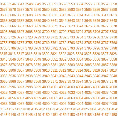
3545
3546
3547
3548
3549
3550
3551
3552
3553
3554
3555
3556
3557
3558
3575
3576
3577
3578
3579
3580
3581
3582
3583
3584
3585
3586
3587
3588
3605
3606
3607
3608
3609
3610
3611
3612
3613
3614
3615
3616
3617
3618
3635
3636
3637
3638
3639
3640
3641
3642
3643
3644
3645
3646
3647
3648
3665
3666
3667
3668
3669
3670
3671
3672
3673
3674
3675
3676
3677
3678
3695
3696
3697
3698
3699
3700
3701
3702
3703
3704
3705
3706
3707
3708
3725
3726
3727
3728
3729
3730
3731
3732
3733
3734
3735
3736
3737
3738
3755
3756
3757
3758
3759
3760
3761
3762
3763
3764
3765
3766
3767
3768
3785
3786
3787
3788
3789
3790
3791
3792
3793
3794
3795
3796
3797
3798
3815
3816
3817
3818
3819
3820
3821
3822
3823
3824
3825
3826
3827
3828
3845
3846
3847
3848
3849
3850
3851
3852
3853
3854
3855
3856
3857
3858
3875
3876
3877
3878
3879
3880
3881
3882
3883
3884
3885
3886
3887
3888
3905
3906
3907
3908
3909
3910
3911
3912
3913
3914
3915
3916
3917
3918
3935
3936
3937
3938
3939
3940
3941
3942
3943
3944
3945
3946
3947
3948
3965
3966
3967
3968
3969
3970
3971
3972
3973
3974
3975
3976
3977
3978
3995
3996
3997
3998
3999
4000
4001
4002
4003
4004
4005
4006
4007
4008
4025
4026
4027
4028
4029
4030
4031
4032
4033
4034
4035
4036
4037
4038
4055
4056
4057
4058
4059
4060
4061
4062
4063
4064
4065
4066
4067
4068
4085
4086
4087
4088
4089
4090
4091
4092
4093
4094
4095
4096
4097
4098
4115
4116
4117
4118
4119
4120
4121
4122
4123
4124
4125
4126
4127
4128
4
4145
4146
4147
4148
4149
4150
4151
4152
4153
4154
4155
4156
4157
4158