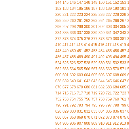
144
145
146
147
148
149
150
151
152
153
182
183
184
185
186
187
188
189
190
191
220
221
222
223
224
225
226
227
228
229
258
259
260
261
262
263
264
265
266
267
296
297
298
299
300
301
302
303
304
305
334
335
336
337
338
339
340
341
342
343
372
373
374
375
376
377
378
379
380
381
410
411
412
413
414
415
416
417
418
419
4
448
449
450
451
452
453
454
455
456
457
486
487
488
489
490
491
492
493
494
495
524
525
526
527
528
529
530
531
532
533
562
563
564
565
566
567
568
569
570
571
600
601
602
603
604
605
606
607
608
609
638
639
640
641
642
643
644
645
646
647
676
677
678
679
680
681
682
683
684
685
714
715
716
717
718
719
720
721
722
723
752
753
754
755
756
757
758
759
760
761
790
791
792
793
794
795
796
797
798
799
828
829
830
831
832
833
834
835
836
837
866
867
868
869
870
871
872
873
874
875
904
905
906
907
908
909
910
911
912
913
9