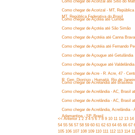
Como chegar de Acorizal até Sitio do Mat
Como chegar de Acorizal - MT, República 
MT, República Federativa do Brasil
Como chegar de Açotéa até Cumbe
Como chegar de Açotéa até São Simão
Como chegar de Açotéia até Canna Brava
Como chegar de Açotéia até Fernando Pe
Como chegar de Açougue até Getulândia
Como chegar de Açougue até Valdelândia
Como chegar de Acre - R. Acre, 47 - Centr
R. Gen. Dionísio - Humaitá, Rio de Janeir
Como chegar de Acrelandia até Brasileia
Como chegar de Acrelândia - AC, Brasil at
Como chegar de Acrelândia - AC, Brasil a
Como chegar de Acrelândia, Acrelândia - 
Adamantina - SP, Brasil
<< Anterior
1
2
3
4
5
6
7
8
9
10
11
12
13
14
54
55
56
57
58
59
60
61
62
63
64
65
66
67
105
106
107
108
109
110
111
112
113
114
1