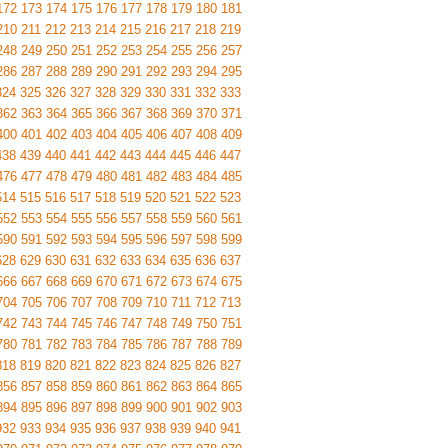
172
173
174
175
176
177
178
179
180
181
210
211
212
213
214
215
216
217
218
219
248
249
250
251
252
253
254
255
256
257
286
287
288
289
290
291
292
293
294
295
324
325
326
327
328
329
330
331
332
333
362
363
364
365
366
367
368
369
370
371
400
401
402
403
404
405
406
407
408
409
438
439
440
441
442
443
444
445
446
447
476
477
478
479
480
481
482
483
484
485
514
515
516
517
518
519
520
521
522
523
552
553
554
555
556
557
558
559
560
561
590
591
592
593
594
595
596
597
598
599
628
629
630
631
632
633
634
635
636
637
666
667
668
669
670
671
672
673
674
675
704
705
706
707
708
709
710
711
712
713
742
743
744
745
746
747
748
749
750
751
780
781
782
783
784
785
786
787
788
789
818
819
820
821
822
823
824
825
826
827
856
857
858
859
860
861
862
863
864
865
894
895
896
897
898
899
900
901
902
903
932
933
934
935
936
937
938
939
940
941