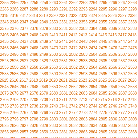
2255
2256
2257
2258
2259
2260
2261
2262
2263
2264
2265
2266
2267
2268
2285
2286
2287
2288
2289
2290
2291
2292
2293
2294
2295
2296
2297
2298
2315
2316
2317
2318
2319
2320
2321
2322
2323
2324
2325
2326
2327
2328
2345
2346
2347
2348
2349
2350
2351
2352
2353
2354
2355
2356
2357
2358
2375
2376
2377
2378
2379
2380
2381
2382
2383
2384
2385
2386
2387
2388
2405
2406
2407
2408
2409
2410
2411
2412
2413
2414
2415
2416
2417
2418
2435
2436
2437
2438
2439
2440
2441
2442
2443
2444
2445
2446
2447
2448
2465
2466
2467
2468
2469
2470
2471
2472
2473
2474
2475
2476
2477
2478
2495
2496
2497
2498
2499
2500
2501
2502
2503
2504
2505
2506
2507
2508
2525
2526
2527
2528
2529
2530
2531
2532
2533
2534
2535
2536
2537
2538
2555
2556
2557
2558
2559
2560
2561
2562
2563
2564
2565
2566
2567
2568
2585
2586
2587
2588
2589
2590
2591
2592
2593
2594
2595
2596
2597
2598
2615
2616
2617
2618
2619
2620
2621
2622
2623
2624
2625
2626
2627
2628
2645
2646
2647
2648
2649
2650
2651
2652
2653
2654
2655
2656
2657
2658
2675
2676
2677
2678
2679
2680
2681
2682
2683
2684
2685
2686
2687
2688
2705
2706
2707
2708
2709
2710
2711
2712
2713
2714
2715
2716
2717
2718
2735
2736
2737
2738
2739
2740
2741
2742
2743
2744
2745
2746
2747
2748
2765
2766
2767
2768
2769
2770
2771
2772
2773
2774
2775
2776
2777
2778
2795
2796
2797
2798
2799
2800
2801
2802
2803
2804
2805
2806
2807
2808
2825
2826
2827
2828
2829
2830
2831
2832
2833
2834
2835
2836
2837
2838
2855
2856
2857
2858
2859
2860
2861
2862
2863
2864
2865
2866
2867
2868