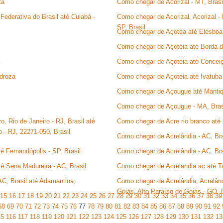
ta
Como chegar de Acorizal - MT, Brasil
Federativa do Brasil até Cuiabá -
Como chegar de Acorizal, Acorizal - 
SP, Brasil
Como chegar de Açotéa até Elesboa
Como chegar de Açotéia até Borda 
Como chegar de Açotéia até Concei
droza
Como chegar de Açotéia até Ivatuba
Como chegar de Açougue até Mantiq
Como chegar de Açougue - MA, Brasi
o, Rio de Janeiro - RJ, Brasil até
Como chegar de Acre rio branco até
o - RJ, 22271-050, Brasil
Como chegar de Acrelândia - AC, Bras
é Fernandópolis - SP, Brasil
Como chegar de Acrelândia - AC, Bras
té Sena Madureira - AC, Brasil
Como chegar de Acrelandia ac até Ta
AC, Brasil até Adamantina,
Como chegar de Acrelândia, Acrelândi
Goiás, Alto Paraíso de Goiás - GO, B
15
16
17
18
19
20
21
22
23
24
25
26
27
28
29
30
31
32
33
34
35
36
37
38
39
68
69
70
71
72
73
74
75
76
77
78
79
80
81
82
83
84
85
86
87
88
89
90
91
92
15
116
117
118
119
120
121
122
123
124
125
126
127
128
129
130
131
132
13