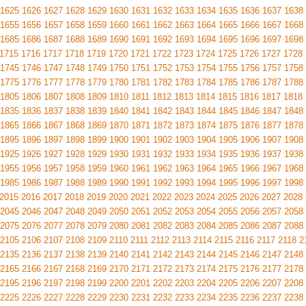
1625
1626
1627
1628
1629
1630
1631
1632
1633
1634
1635
1636
1637
1638
1655
1656
1657
1658
1659
1660
1661
1662
1663
1664
1665
1666
1667
1668
1685
1686
1687
1688
1689
1690
1691
1692
1693
1694
1695
1696
1697
1698
1715
1716
1717
1718
1719
1720
1721
1722
1723
1724
1725
1726
1727
1728
1745
1746
1747
1748
1749
1750
1751
1752
1753
1754
1755
1756
1757
1758
1775
1776
1777
1778
1779
1780
1781
1782
1783
1784
1785
1786
1787
1788
1805
1806
1807
1808
1809
1810
1811
1812
1813
1814
1815
1816
1817
1818
1835
1836
1837
1838
1839
1840
1841
1842
1843
1844
1845
1846
1847
1848
1865
1866
1867
1868
1869
1870
1871
1872
1873
1874
1875
1876
1877
1878
1895
1896
1897
1898
1899
1900
1901
1902
1903
1904
1905
1906
1907
1908
1925
1926
1927
1928
1929
1930
1931
1932
1933
1934
1935
1936
1937
1938
1955
1956
1957
1958
1959
1960
1961
1962
1963
1964
1965
1966
1967
1968
1985
1986
1987
1988
1989
1990
1991
1992
1993
1994
1995
1996
1997
1998
2015
2016
2017
2018
2019
2020
2021
2022
2023
2024
2025
2026
2027
2028
2045
2046
2047
2048
2049
2050
2051
2052
2053
2054
2055
2056
2057
2058
2075
2076
2077
2078
2079
2080
2081
2082
2083
2084
2085
2086
2087
2088
2105
2106
2107
2108
2109
2110
2111
2112
2113
2114
2115
2116
2117
2118
2
2135
2136
2137
2138
2139
2140
2141
2142
2143
2144
2145
2146
2147
2148
2165
2166
2167
2168
2169
2170
2171
2172
2173
2174
2175
2176
2177
2178
2195
2196
2197
2198
2199
2200
2201
2202
2203
2204
2205
2206
2207
2208
2225
2226
2227
2228
2229
2230
2231
2232
2233
2234
2235
2236
2237
2238