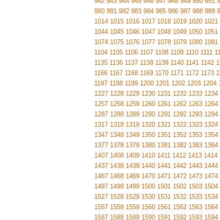
942
943
944
945
946
947
948
949
950
951
980
981
982
983
984
985
986
987
988
989
1014
1015
1016
1017
1018
1019
1020
1021
1044
1045
1046
1047
1048
1049
1050
1051
1074
1075
1076
1077
1078
1079
1080
1081
1104
1105
1106
1107
1108
1109
1110
1111
1
1135
1136
1137
1138
1139
1140
1141
1142
1
1166
1167
1168
1169
1170
1171
1172
1173
1
1197
1198
1199
1200
1201
1202
1203
1204
1227
1228
1229
1230
1231
1232
1233
1234
1257
1258
1259
1260
1261
1262
1263
1264
1287
1288
1289
1290
1291
1292
1293
1294
1317
1318
1319
1320
1321
1322
1323
1324
1347
1348
1349
1350
1351
1352
1353
1354
1377
1378
1379
1380
1381
1382
1383
1384
1407
1408
1409
1410
1411
1412
1413
1414
1437
1438
1439
1440
1441
1442
1443
1444
1467
1468
1469
1470
1471
1472
1473
1474
1497
1498
1499
1500
1501
1502
1503
1504
1527
1528
1529
1530
1531
1532
1533
1534
1557
1558
1559
1560
1561
1562
1563
1564
1587
1588
1589
1590
1591
1592
1593
1594