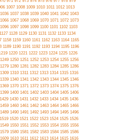
970
971
972
973
974
975
976
977
978
979
006
1007
1008
1009
1010
1011
1012
1013
1036
1037
1038
1039
1040
1041
1042
1043
1066
1067
1068
1069
1070
1071
1072
1073
1096
1097
1098
1099
1100
1101
1102
1103
1127
1128
1129
1130
1131
1132
1133
1134
7
1158
1159
1160
1161
1162
1163
1164
1165
8
1189
1190
1191
1192
1193
1194
1195
1196
1219
1220
1221
1222
1223
1224
1225
1226
1249
1250
1251
1252
1253
1254
1255
1256
1279
1280
1281
1282
1283
1284
1285
1286
1309
1310
1311
1312
1313
1314
1315
1316
1339
1340
1341
1342
1343
1344
1345
1346
1369
1370
1371
1372
1373
1374
1375
1376
1399
1400
1401
1402
1403
1404
1405
1406
1429
1430
1431
1432
1433
1434
1435
1436
1459
1460
1461
1462
1463
1464
1465
1466
1489
1490
1491
1492
1493
1494
1495
1496
1519
1520
1521
1522
1523
1524
1525
1526
1549
1550
1551
1552
1553
1554
1555
1556
1579
1580
1581
1582
1583
1584
1585
1586
1609
1610
1611
1612
1613
1614
1615
1616