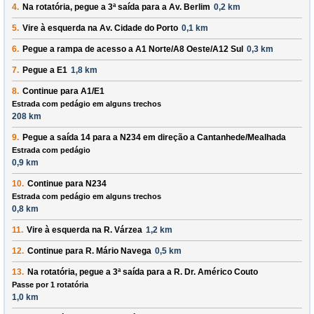
4.
Na rotatória, pegue a
3ª
saída para a
Av. Berlim
0,2 km
5.
Vire à
esquerda
na
Av. Cidade do Porto
0,1 km
6.
Pegue a rampa de acesso a
A1 Norte/A8 Oeste/A12 Sul
0,3 km
7.
Pegue a
E1
1,8 km
8.
Continue para
A1/E1
Estrada com pedágio em alguns trechos
208 km
9.
Pegue a saída
14
para a
N234
em direção a
Cantanhede/Mealhada
Estrada com pedágio
0,9 km
10.
Continue para
N234
Estrada com pedágio em alguns trechos
0,8 km
11.
Vire à
esquerda
na
R. Várzea
1,2 km
12.
Continue para
R. Mário Navega
0,5 km
13.
Na rotatória, pegue a
3ª
saída para a
R. Dr. Américo Couto
Passe por 1 rotatória
1,0 km