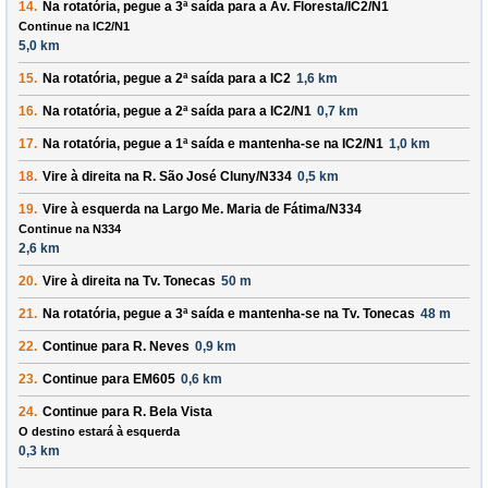
14.
Na rotatória, pegue a
3ª
saída para a
Av. Floresta/IC2/N1
Continue na IC2/N1
5,0 km
15.
Na rotatória, pegue a
2ª
saída para a
IC2
1,6 km
16.
Na rotatória, pegue a
2ª
saída para a
IC2/N1
0,7 km
17.
Na rotatória, pegue a
1ª
saída e mantenha-se na
IC2/N1
1,0 km
18.
Vire à
direita
na
R. São José Cluny/N334
0,5 km
19.
Vire à
esquerda
na
Largo Me. Maria de Fátima/N334
Continue na N334
2,6 km
20.
Vire à
direita
na
Tv. Tonecas
50 m
21.
Na rotatória, pegue a
3ª
saída e mantenha-se na
Tv. Tonecas
48 m
22.
Continue para
R. Neves
0,9 km
23.
Continue para
EM605
0,6 km
24.
Continue para
R. Bela Vista
O destino estará à esquerda
0,3 km