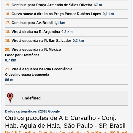
15.
Continue para
Praça Armando de Sáles Oliveira
67 m
16.
Curva suave à
direita
na
Praça Pastor Rubéns Lopes
0,1 km
17.
Continue para
Av. Brasil
1,1 km
18.
Vire à
direita
na
R. Argentina
0,2 km
19.
Vire à
esquerda
na
R. San Salvador
0,2 km
20.
Vire à
esquerda
na
R. México
Passe por 2 rotatórias
0,7 km
21.
Vire à
esquerda
na
Rua Groenlândia
O destino estará à esquerda
86 m
undefined
Dados cartográficos ©2015 Google
Outros pacotes de A E Carvalho - Conj.
Hab. Aguia de Haia, São Paulo - SP, Brasil
De A E Carvalho - Conj. Hab. Aguia de Haia, São Paulo - SP, Brasil