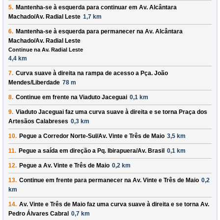
5.
Mantenha-se à
esquerda
para continuar em
Av. Alcântara
Machado
/
Av. Radial Leste
1,7 km
6.
Mantenha-se à
esquerda
para permanecer na
Av. Alcântara
Machado
/
Av. Radial Leste
Continue na Av. Radial Leste
4,4 km
7.
Curva suave à
direita
na rampa de acesso a
Pça. João
Mendes
/
Liberdade
78 m
8.
Continue em frente na
Viaduto Jaceguai
0,1 km
9.
Viaduto Jaceguai
faz uma curva suave à
direita
e se torna
Praça dos
Artesãos Calabreses
0,3 km
10.
Pegue a
Corredor Norte-Sul
/
Av. Vinte e Três de Maio
3,5 km
11.
Pegue a saída em direção a
Pq. Ibirapuera
/
Av. Brasil
0,1 km
12.
Pegue a
Av. Vinte e Três de Maio
0,2 km
13.
Continue em frente para permanecer na
Av. Vinte e Três de Maio
0,2
km
14.
Av. Vinte e Três de Maio
faz uma curva suave à
direita
e se torna
Av.
Pedro Álvares Cabral
0,7 km