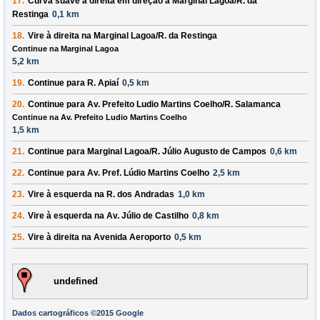
17.
Curva suave à
direita
em direção à
Marginal Lagoa/R. da
Restinga
0,1 km
18.
Vire à
direita
na
Marginal Lagoa/R. da Restinga
Continue na Marginal Lagoa
5,2 km
19.
Continue para
R. Apiaí
0,5 km
20.
Continue para
Av. Prefeito Ludio Martins Coelho/R. Salamanca
Continue na Av. Prefeito Ludio Martins Coelho
1,5 km
21.
Continue para
Marginal Lagoa/R. Júlio Augusto de Campos
0,6 km
22.
Continue para
Av. Pref. Lúdio Martins Coelho
2,5 km
23.
Vire à
esquerda
na
R. dos Andradas
1,0 km
24.
Vire à
esquerda
na
Av. Júlio de Castilho
0,8 km
25.
Vire à
direita
na
Avenida Aeroporto
0,5 km
undefined
Dados cartográficos ©2015 Google