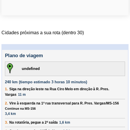
Cidades próximas a sua rota (dentro 30)
Plano de viagem
undefined
240 km (
tiempo estimado
3 horas 10 minutos)
1.
Siga na direção
leste
na
Rua Ciro Melo
em direção à
R. Pres.
Vargas
11 m
2.
Vire à
esquerda
na 1ª rua transversal para
R. Pres. Vargas/MS-156
Continue na MS-156
3,4 km
3.
Na rotatória, pegue a
2ª
saída
1,6 km