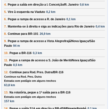
4.
Pegue a saída em direção a
I. Conceição/R. Janeiro
0,6 km
5.
Vire à
esquerda
na
Viaduto
0,2 km
6.
Pegue a rampa de acesso a
R. de Janeiro
0,1 km
7.
Mantenha-se à
direita
e siga as indicações para
Rio de Janeiro
0,4 km
8.
Continue para
BR-101
26,9 km
9.
Pegue a rampa de acesso a
Vista Alegre/Irajá/Nova Iguaçu/São
Paulo
94 m
10.
Pegue a
BR-116
0,3 km
11.
Pegue a rampa de acesso a
S. João de Meriti/Nova Iguaçu/São
Paulo
0,5 km
12.
Continue para
Rod. Pres. Dutra/BR-116
Continue na Rod. Pres. Dutra
Estrada com pedágio em alguns trechos
63,8 km
13.
Na rotatória, pegue a
1ª
saída para a
BR-116
Estrada com pedágio em alguns trechos
157 km
14.
Pegue a saída
51A
em direção a
BR-459/Piquete/Itajubá
0,1 km