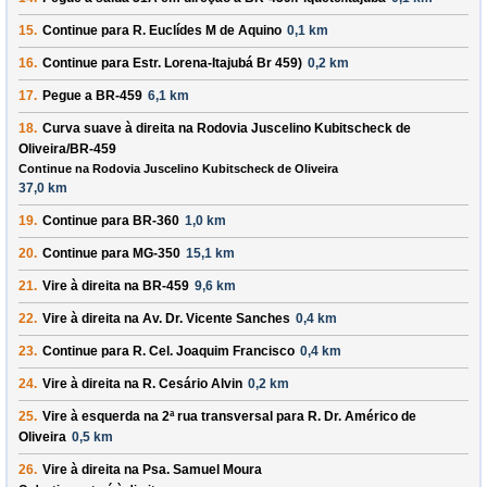
15.
Continue para
R. Euclídes M de Aquino
0,1 km
16.
Continue para
Estr. Lorena-Itajubá Br 459)
0,2 km
17.
Pegue a
BR-459
6,1 km
18.
Curva suave à
direita
na
Rodovia Juscelino Kubitscheck de
Oliveira/BR-459
Continue na Rodovia Juscelino Kubitscheck de Oliveira
37,0 km
19.
Continue para
BR-360
1,0 km
20.
Continue para
MG-350
15,1 km
21.
Vire à
direita
na
BR-459
9,6 km
22.
Vire à
direita
na
Av. Dr. Vicente Sanches
0,4 km
23.
Continue para
R. Cel. Joaquim Francisco
0,4 km
24.
Vire à
direita
na
R. Cesário Alvin
0,2 km
25.
Vire à
esquerda
na 2ª rua transversal para
R. Dr. Américo de
Oliveira
0,5 km
26.
Vire à
direita
na
Psa. Samuel Moura