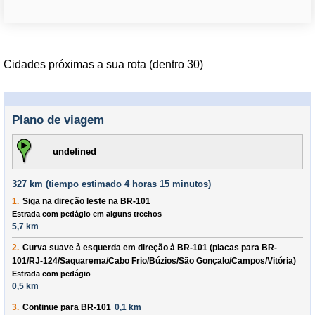
Cidades próximas a sua rota (dentro 30)
Plano de viagem
undefined
327 km (
tiempo estimado
4 horas 15 minutos)
1.
Siga na direção
leste
na
BR-101
Estrada com pedágio em alguns trechos
5,7 km
2.
Curva suave à
esquerda
em direção à
BR-101
(placas para
BR-
101/RJ-124/Saquarema/Cabo Frio/Búzios/São Gonçalo/Campos/Vitória
)
Estrada com pedágio
0,5 km
3.
Continue para
BR-101
0,1 km