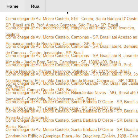
Home
Rua
367177 Rotas disponíveis
Como chegar de Av. Monte Castelo, 816 - Centro, Santa Bárbara D"Oeste 
SP, Brasil até R. Prof. Aprígio Gonzaga, São Paulo - SP, Brasil
Como chegar de Av. monte castelo, campinas até Praça 28 de fevereiro,
paulínia
Como chegar de Av. Monte Castelo, Campinas - SP, Brasil até Acesso ao
Estacionamento da Rodoviária, Campinas - SP, Brasil
Como chegar de Av. Monte Castelo, Campinas - SP, Brasil até R. Bernard
de Campos - Centro, Indaiatuba - SP, Brasil
Como chegar de Av. Monte Castelo, Campinas - SP, Brasil até R. José de
Almeida - Jardim Bom Retiro, Campinas - SP, 13092-400, Brasil
Como chegar de Av. Monte Castelo, Campinas - SP, Brasil até R. Prof.
Ataliba Nogueira - Parque Terranova, Valinhos - SP, 13270-660, Brasil
Como chegar de Av. Monte Castelo, Campinas - SP, Brasil até R. Prof. J
Nogueira Ferraz Filho - Vila Trinta e Um de Marco, Campinas - SP, 13091-
Como chegar de Av. Monte Castelo, Campo Grande - MS, Brasil até Jard
558, Brasil
Tv Morena, Campo Grande - MS, Brasil
Como chegar de Av. Monte Castelo, Ribeirão das Neves - MG, Brasil até 
Itamaracá - Concórdia, Belo Horizonte - MG, Brasil
Como chegar de Av. Monte Castelo, Santa Bárbara D"Oeste - SP, Brasil a
Av. Ulhôa Cintra, 77 - Centro, Piracicaba - SP, 13400-430, Brasil
Como chegar de Av. Monte Castelo, Santa Bárbara D"Oeste - SP, Brasil a
Avenida José Tescarolo
Como chegar de Av. Monte Castelo, Santa Bárbara D"Oeste - SP, Brasil a
Bahia, Brasil
Como chegar de Av. Monte Castelo, Santa Bárbara D"Oeste - SP, Brasil a
Condomínio Edifício Campinas Plaza - Av. Francisco Glicério, 1938 - Cent