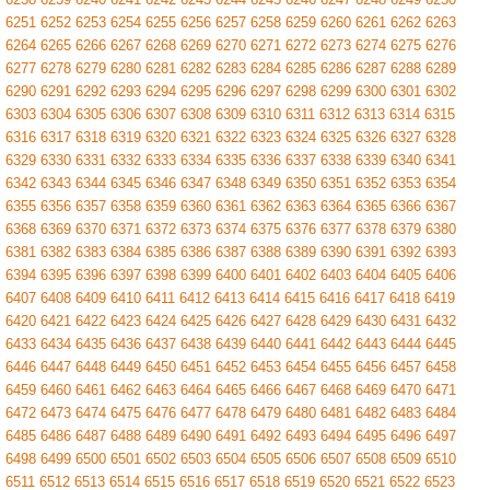
6251
6252
6253
6254
6255
6256
6257
6258
6259
6260
6261
6262
6263
6264
6265
6266
6267
6268
6269
6270
6271
6272
6273
6274
6275
6276
6277
6278
6279
6280
6281
6282
6283
6284
6285
6286
6287
6288
6289
6290
6291
6292
6293
6294
6295
6296
6297
6298
6299
6300
6301
6302
6303
6304
6305
6306
6307
6308
6309
6310
6311
6312
6313
6314
6315
6316
6317
6318
6319
6320
6321
6322
6323
6324
6325
6326
6327
6328
6329
6330
6331
6332
6333
6334
6335
6336
6337
6338
6339
6340
6341
6342
6343
6344
6345
6346
6347
6348
6349
6350
6351
6352
6353
6354
6355
6356
6357
6358
6359
6360
6361
6362
6363
6364
6365
6366
6367
6368
6369
6370
6371
6372
6373
6374
6375
6376
6377
6378
6379
6380
6381
6382
6383
6384
6385
6386
6387
6388
6389
6390
6391
6392
6393
6394
6395
6396
6397
6398
6399
6400
6401
6402
6403
6404
6405
6406
6407
6408
6409
6410
6411
6412
6413
6414
6415
6416
6417
6418
6419
6420
6421
6422
6423
6424
6425
6426
6427
6428
6429
6430
6431
6432
6433
6434
6435
6436
6437
6438
6439
6440
6441
6442
6443
6444
6445
6446
6447
6448
6449
6450
6451
6452
6453
6454
6455
6456
6457
6458
6459
6460
6461
6462
6463
6464
6465
6466
6467
6468
6469
6470
6471
6472
6473
6474
6475
6476
6477
6478
6479
6480
6481
6482
6483
6484
6485
6486
6487
6488
6489
6490
6491
6492
6493
6494
6495
6496
6497
6498
6499
6500
6501
6502
6503
6504
6505
6506
6507
6508
6509
6510
6511
6512
6513
6514
6515
6516
6517
6518
6519
6520
6521
6522
6523