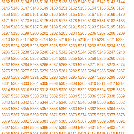
5132
5133
5134
5135
5136
5137
5138
5139
5140
5141
5142
5143
5144
5145
5146
5147
5148
5149
5150
5151
5152
5153
5154
5155
5156
5157
5158
5159
5160
5161
5162
5163
5164
5165
5166
5167
5168
5169
5170
5171
5172
5173
5174
5175
5176
5177
5178
5179
5180
5181
5182
5183
5184
5185
5186
5187
5188
5189
5190
5191
5192
5193
5194
5195
5196
5197
5198
5199
5200
5201
5202
5203
5204
5205
5206
5207
5208
5209
5210
5211
5212
5213
5214
5215
5216
5217
5218
5219
5220
5221
5222
5223
5224
5225
5226
5227
5228
5229
5230
5231
5232
5233
5234
5235
5236
5237
5238
5239
5240
5241
5242
5243
5244
5245
5246
5247
5248
5249
5250
5251
5252
5253
5254
5255
5256
5257
5258
5259
5260
5261
5262
5263
5264
5265
5266
5267
5268
5269
5270
5271
5272
5273
5274
5275
5276
5277
5278
5279
5280
5281
5282
5283
5284
5285
5286
5287
5288
5289
5290
5291
5292
5293
5294
5295
5296
5297
5298
5299
5300
5301
5302
5303
5304
5305
5306
5307
5308
5309
5310
5311
5312
5313
5314
5315
5316
5317
5318
5319
5320
5321
5322
5323
5324
5325
5326
5327
5328
5329
5330
5331
5332
5333
5334
5335
5336
5337
5338
5339
5340
5341
5342
5343
5344
5345
5346
5347
5348
5349
5350
5351
5352
5353
5354
5355
5356
5357
5358
5359
5360
5361
5362
5363
5364
5365
5366
5367
5368
5369
5370
5371
5372
5373
5374
5375
5376
5377
5378
5379
5380
5381
5382
5383
5384
5385
5386
5387
5388
5389
5390
5391
5392
5393
5394
5395
5396
5397
5398
5399
5400
5401
5402
5403
5404
5405
5406
5407
5408
5409
5410
5411
5412
5413
5414
5415
5416
5417