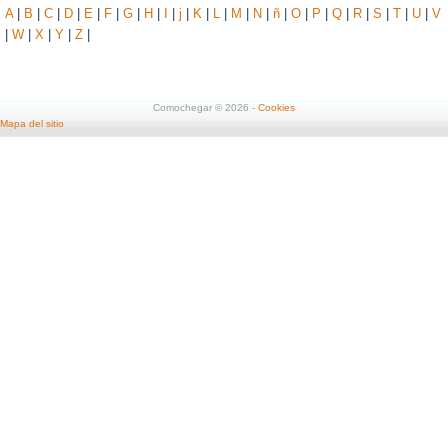
A
|
B
|
C
|
D
|
E
|
F
|
G
|
H
|
I
|
j
|
K
|
L
|
M
|
N
|
ñ
|
O
|
P
|
Q
|
R
|
S
|
T
|
U
|
V
|
W
|
X
|
Y
|
Z
|
Comochegar © 2026 -
Cookies
Mapa del sitio