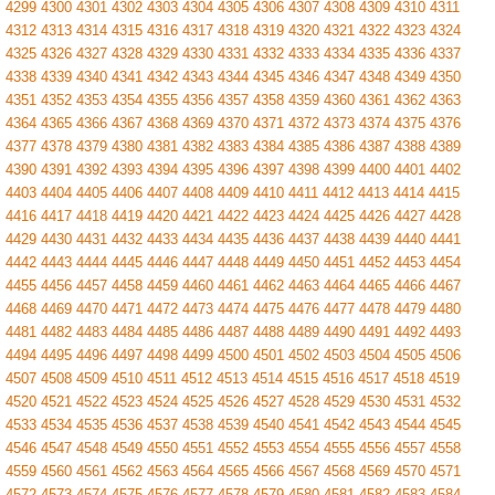
4299
4300
4301
4302
4303
4304
4305
4306
4307
4308
4309
4310
4311
4312
4313
4314
4315
4316
4317
4318
4319
4320
4321
4322
4323
4324
4325
4326
4327
4328
4329
4330
4331
4332
4333
4334
4335
4336
4337
4338
4339
4340
4341
4342
4343
4344
4345
4346
4347
4348
4349
4350
4351
4352
4353
4354
4355
4356
4357
4358
4359
4360
4361
4362
4363
4364
4365
4366
4367
4368
4369
4370
4371
4372
4373
4374
4375
4376
4377
4378
4379
4380
4381
4382
4383
4384
4385
4386
4387
4388
4389
4390
4391
4392
4393
4394
4395
4396
4397
4398
4399
4400
4401
4402
4403
4404
4405
4406
4407
4408
4409
4410
4411
4412
4413
4414
4415
4416
4417
4418
4419
4420
4421
4422
4423
4424
4425
4426
4427
4428
4429
4430
4431
4432
4433
4434
4435
4436
4437
4438
4439
4440
4441
4442
4443
4444
4445
4446
4447
4448
4449
4450
4451
4452
4453
4454
4455
4456
4457
4458
4459
4460
4461
4462
4463
4464
4465
4466
4467
4468
4469
4470
4471
4472
4473
4474
4475
4476
4477
4478
4479
4480
4481
4482
4483
4484
4485
4486
4487
4488
4489
4490
4491
4492
4493
4494
4495
4496
4497
4498
4499
4500
4501
4502
4503
4504
4505
4506
4507
4508
4509
4510
4511
4512
4513
4514
4515
4516
4517
4518
4519
4520
4521
4522
4523
4524
4525
4526
4527
4528
4529
4530
4531
4532
4533
4534
4535
4536
4537
4538
4539
4540
4541
4542
4543
4544
4545
4546
4547
4548
4549
4550
4551
4552
4553
4554
4555
4556
4557
4558
4559
4560
4561
4562
4563
4564
4565
4566
4567
4568
4569
4570
4571
4572
4573
4574
4575
4576
4577
4578
4579
4580
4581
4582
4583
4584