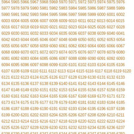
5964
5965
5966
5967
5968
5969
5970
5971
5972
5973
5974
5975
5976
5977
5978
5979
5980
5981
5982
5983
5984
5985
5986
5987
5988
5989
5990
5991
5992
5993
5994
5995
5996
5997
5998
5999
6000
6001
6002
6003
6004
6005
6006
6007
6008
6009
6010
6011
6012
6013
6014
6015
6016
6017
6018
6019
6020
6021
6022
6023
6024
6025
6026
6027
6028
6029
6030
6031
6032
6033
6034
6035
6036
6037
6038
6039
6040
6041
6042
6043
6044
6045
6046
6047
6048
6049
6050
6051
6052
6053
6054
6055
6056
6057
6058
6059
6060
6061
6062
6063
6064
6065
6066
6067
6068
6069
6070
6071
6072
6073
6074
6075
6076
6077
6078
6079
6080
6081
6082
6083
6084
6085
6086
6087
6088
6089
6090
6091
6092
6093
6094
6095
6096
6097
6098
6099
6100
6101
6102
6103
6104
6105
6106
6107
6108
6109
6110
6111
6112
6113
6114
6115
6116
6117
6118
6119
6120
6121
6122
6123
6124
6125
6126
6127
6128
6129
6130
6131
6132
6133
6134
6135
6136
6137
6138
6139
6140
6141
6142
6143
6144
6145
6146
6147
6148
6149
6150
6151
6152
6153
6154
6155
6156
6157
6158
6159
6160
6161
6162
6163
6164
6165
6166
6167
6168
6169
6170
6171
6172
6173
6174
6175
6176
6177
6178
6179
6180
6181
6182
6183
6184
6185
6186
6187
6188
6189
6190
6191
6192
6193
6194
6195
6196
6197
6198
6199
6200
6201
6202
6203
6204
6205
6206
6207
6208
6209
6210
6211
6212
6213
6214
6215
6216
6217
6218
6219
6220
6221
6222
6223
6224
6225
6226
6227
6228
6229
6230
6231
6232
6233
6234
6235
6236
6237
6238
6239
6240
6241
6242
6243
6244
6245
6246
6247
6248
6249
6250