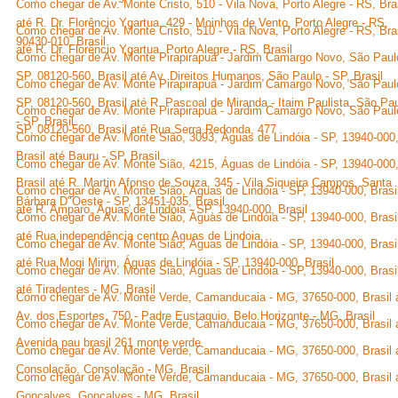
Como chegar de Av. Monte Cristo, 510 - Vila Nova, Porto Alegre - RS, Bra
até R. Dr. Florêncio Ygartua, 429 - Moinhos de Vento, Porto Alegre - RS,
Como chegar de Av. Monte Cristo, 510 - Vila Nova, Porto Alegre - RS, Bra
90430-010, Brasil
até R. Dr. Florêncio Ygartua, Porto Alegre - RS, Brasil
Como chegar de Av. Monte Pirapirapuã - Jardim Camargo Novo, São Paul
SP, 08120-560, Brasil até Av. Direitos Humanos, São Paulo - SP, Brasil
Como chegar de Av. Monte Pirapirapuã - Jardim Camargo Novo, São Paul
SP, 08120-560, Brasil até R. Pascoal de Miranda - Itaim Paulista, São Pa
Como chegar de Av. Monte Pirapirapuã - Jardim Camargo Novo, São Paul
- SP, Brasil
SP, 08120-560, Brasil até Rua Serra Redonda, 477
Como chegar de Av. Monte Sião, 3093, Águas de Lindóia - SP, 13940-000
Brasil até Bauru - SP, Brasil
Como chegar de Av. Monte Sião, 4215, Águas de Lindóia - SP, 13940-000
Brasil até R. Martin Afonso de Souza, 345 - Vila Siqueira Campos, Santa
Como chegar de Av. Monte Sião, Águas de Lindóia - SP, 13940-000, Brasi
Bárbara D"Oeste - SP, 13451-035, Brasil
até R. Amparo, Águas de Lindóia - SP, 13940-000, Brasil
Como chegar de Av. Monte Sião, Águas de Lindóia - SP, 13940-000, Brasi
até Rua independência centro Aguas de Lindoia
Como chegar de Av. Monte Sião, Águas de Lindóia - SP, 13940-000, Brasi
até Rua Mogi Mirim, Águas de Lindóia - SP, 13940-000, Brasil
Como chegar de Av. Monte Sião, Águas de Lindóia - SP, 13940-000, Brasi
até Tiradentes - MG, Brasil
Como chegar de Av. Monte Verde, Camanducaia - MG, 37650-000, Brasil 
Av. dos Esportes, 750 - Padre Eustaquio, Belo Horizonte - MG, Brasil
Como chegar de Av. Monte Verde, Camanducaia - MG, 37650-000, Brasil 
Avenida pau brasil 261 monte verde
Como chegar de Av. Monte Verde, Camanducaia - MG, 37650-000, Brasil 
Consolação, Consolação - MG, Brasil
Como chegar de Av. Monte Verde, Camanducaia - MG, 37650-000, Brasil 
Gonçalves, Gonçalves - MG, Brasil