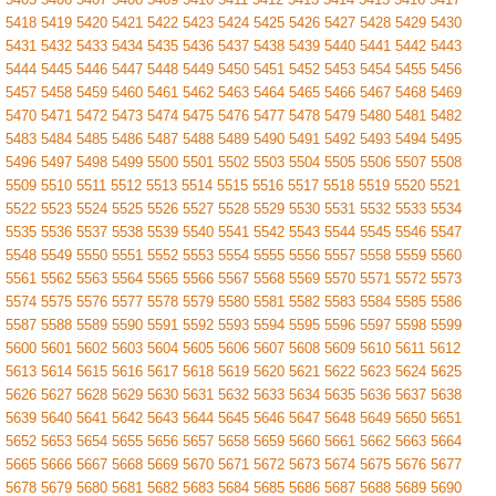
5418
5419
5420
5421
5422
5423
5424
5425
5426
5427
5428
5429
5430
5431
5432
5433
5434
5435
5436
5437
5438
5439
5440
5441
5442
5443
5444
5445
5446
5447
5448
5449
5450
5451
5452
5453
5454
5455
5456
5457
5458
5459
5460
5461
5462
5463
5464
5465
5466
5467
5468
5469
5470
5471
5472
5473
5474
5475
5476
5477
5478
5479
5480
5481
5482
5483
5484
5485
5486
5487
5488
5489
5490
5491
5492
5493
5494
5495
5496
5497
5498
5499
5500
5501
5502
5503
5504
5505
5506
5507
5508
5509
5510
5511
5512
5513
5514
5515
5516
5517
5518
5519
5520
5521
5522
5523
5524
5525
5526
5527
5528
5529
5530
5531
5532
5533
5534
5535
5536
5537
5538
5539
5540
5541
5542
5543
5544
5545
5546
5547
5548
5549
5550
5551
5552
5553
5554
5555
5556
5557
5558
5559
5560
5561
5562
5563
5564
5565
5566
5567
5568
5569
5570
5571
5572
5573
5574
5575
5576
5577
5578
5579
5580
5581
5582
5583
5584
5585
5586
5587
5588
5589
5590
5591
5592
5593
5594
5595
5596
5597
5598
5599
5600
5601
5602
5603
5604
5605
5606
5607
5608
5609
5610
5611
5612
5613
5614
5615
5616
5617
5618
5619
5620
5621
5622
5623
5624
5625
5626
5627
5628
5629
5630
5631
5632
5633
5634
5635
5636
5637
5638
5639
5640
5641
5642
5643
5644
5645
5646
5647
5648
5649
5650
5651
5652
5653
5654
5655
5656
5657
5658
5659
5660
5661
5662
5663
5664
5665
5666
5667
5668
5669
5670
5671
5672
5673
5674
5675
5676
5677
5678
5679
5680
5681
5682
5683
5684
5685
5686
5687
5688
5689
5690