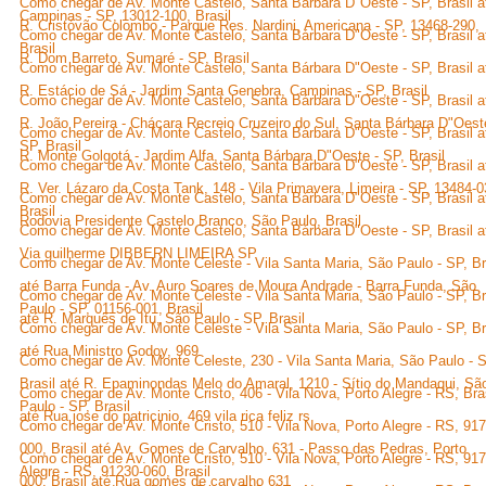
Como chegar de Av. Monte Castelo, Santa Bárbara D"Oeste - SP, Brasil a
Campinas - SP, 13012-100, Brasil
R. Cristóvão Colombo - Parque Res. Nardini, Americana - SP, 13468-290,
Como chegar de Av. Monte Castelo, Santa Bárbara D"Oeste - SP, Brasil a
Brasil
R. Dom Barreto, Sumaré - SP, Brasil
Como chegar de Av. Monte Castelo, Santa Bárbara D"Oeste - SP, Brasil a
R. Estácio de Sá - Jardim Santa Genebra, Campinas - SP, Brasil
Como chegar de Av. Monte Castelo, Santa Bárbara D"Oeste - SP, Brasil a
R. João Pereira - Chácara Recreio Cruzeiro do Sul, Santa Bárbara D"Oest
Como chegar de Av. Monte Castelo, Santa Bárbara D"Oeste - SP, Brasil a
SP, Brasil
R. Monte Golgotá - Jardim Alfa, Santa Bárbara D"Oeste - SP, Brasil
Como chegar de Av. Monte Castelo, Santa Bárbara D"Oeste - SP, Brasil a
R. Ver. Lázaro da Costa Tank, 148 - Vila Primavera, Limeira - SP, 13484-0
Como chegar de Av. Monte Castelo, Santa Bárbara D"Oeste - SP, Brasil a
Brasil
Rodovia Presidente Castelo Branco, São Paulo, Brasil
Como chegar de Av. Monte Castelo, Santa Bárbara D"Oeste - SP, Brasil a
Via guilherme DIBBERN LIMEIRA SP
Como chegar de Av. Monte Celeste - Vila Santa Maria, São Paulo - SP, Br
até Barra Funda - Av. Auro Soares de Moura Andrade - Barra Funda, São
Como chegar de Av. Monte Celeste - Vila Santa Maria, São Paulo - SP, Br
Paulo - SP, 01156-001, Brasil
até R. Marquês de Itu, São Paulo - SP, Brasil
Como chegar de Av. Monte Celeste - Vila Santa Maria, São Paulo - SP, Br
até Rua Ministro Godoy, 969
Como chegar de Av. Monte Celeste, 230 - Vila Santa Maria, São Paulo - S
Brasil até R. Epaminondas Melo do Amaral, 1210 - Sítio do Mandaqui, Sã
Como chegar de Av. Monte Cristo, 406 - Vila Nova, Porto Alegre - RS, Bra
Paulo - SP, Brasil
até Rua jose do patricinio, 469 vila rica feliz rs
Como chegar de Av. Monte Cristo, 510 - Vila Nova, Porto Alegre - RS, 91
000, Brasil até Av. Gomes de Carvalho, 631 - Passo das Pedras, Porto
Como chegar de Av. Monte Cristo, 510 - Vila Nova, Porto Alegre - RS, 91
Alegre - RS, 91230-060, Brasil
000, Brasil até Rua gomes de carvalho 631