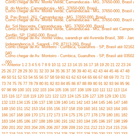
Como chegar de Av. Monte Verde, Camanducaia - MG, 37650-000, Brasil 
R. do Moinho, Camanducaia - MG, 37650-000, Brasil
Como chegar de Av. Monte Verde, Camanducaia - MG, 37650-000, Brasil 
R. Pau Brasil, 261, Camanducaia - MG, 37650-000, Brasil
Como chegar de Av. Monte Verde, Camanducaia - MG, 37650-000, Brazil 
Av. Sol Nascente, Camanducaia - MG, 37650-000, Brazil
Como chegar de Av. Monte Verde, Camanducaia - MG, Brasil até Campos
Jordão, SP, 12460-000, Brasil
Como chegar de Av. monte videu, sarandi-pr até Avenida Brasil, 388 - Jar
Independencia II, Sarandi - PR, 87113-260, Brasil
Como chegar de Av. Monteiro - Cumbica, Guarulhos - SP, Brasil até 02162
040
Como chegar de Av. Monteiro - Cumbica, Guarulhos - SP, Brasil até 03502
050
<< Anterior
1
2
3
4
5
6
7
8
9
10
11
12
13
14
15
16
17
18
19
20
21
22
23
24
25
26
27
28
29
30
31
32
33
34
35
36
37
38
39
40
41
42
43
44
45
46
47
48
49
50
51
52
53
54
55
56
57
58
59
60
61
62
63
64
65
66
67
68
69
70
71
72
73
74
75
76
77
78
79
80
81
82
83
84
85
86
87
88
89
90
91
92
93
94
95
96
97
98
99
100
101
102
103
104
105
106
107
108
109
110
111
112
113
114
115
116
117
118
119
120
121
122
123
124
125
126
127
128
129
130
131
132
133
134
135
136
137
138
139
140
141
142
143
144
145
146
147
148
149
150
151
152
153
154
155
156
157
158
159
160
161
162
163
164
165
166
167
168
169
170
171
172
173
174
175
176
177
178
179
180
181
182
183
184
185
186
187
188
189
190
191
192
193
194
195
196
197
198
199
200
201
202
203
204
205
206
207
208
209
210
211
212
213
214
215
216
217
218
219
220
221
222
223
224
225
226
227
228
229
230
231
232
233