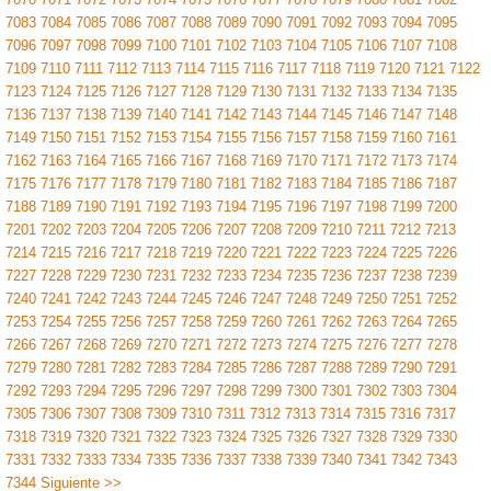
7083
7084
7085
7086
7087
7088
7089
7090
7091
7092
7093
7094
7095
7096
7097
7098
7099
7100
7101
7102
7103
7104
7105
7106
7107
7108
7109
7110
7111
7112
7113
7114
7115
7116
7117
7118
7119
7120
7121
7122
7123
7124
7125
7126
7127
7128
7129
7130
7131
7132
7133
7134
7135
7136
7137
7138
7139
7140
7141
7142
7143
7144
7145
7146
7147
7148
7149
7150
7151
7152
7153
7154
7155
7156
7157
7158
7159
7160
7161
7162
7163
7164
7165
7166
7167
7168
7169
7170
7171
7172
7173
7174
7175
7176
7177
7178
7179
7180
7181
7182
7183
7184
7185
7186
7187
7188
7189
7190
7191
7192
7193
7194
7195
7196
7197
7198
7199
7200
7201
7202
7203
7204
7205
7206
7207
7208
7209
7210
7211
7212
7213
7214
7215
7216
7217
7218
7219
7220
7221
7222
7223
7224
7225
7226
7227
7228
7229
7230
7231
7232
7233
7234
7235
7236
7237
7238
7239
7240
7241
7242
7243
7244
7245
7246
7247
7248
7249
7250
7251
7252
7253
7254
7255
7256
7257
7258
7259
7260
7261
7262
7263
7264
7265
7266
7267
7268
7269
7270
7271
7272
7273
7274
7275
7276
7277
7278
7279
7280
7281
7282
7283
7284
7285
7286
7287
7288
7289
7290
7291
7292
7293
7294
7295
7296
7297
7298
7299
7300
7301
7302
7303
7304
7305
7306
7307
7308
7309
7310
7311
7312
7313
7314
7315
7316
7317
7318
7319
7320
7321
7322
7323
7324
7325
7326
7327
7328
7329
7330
7331
7332
7333
7334
7335
7336
7337
7338
7339
7340
7341
7342
7343
7344
Siguiente >>