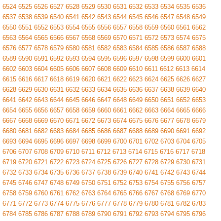
6524
6525
6526
6527
6528
6529
6530
6531
6532
6533
6534
6535
6536
6537
6538
6539
6540
6541
6542
6543
6544
6545
6546
6547
6548
6549
6550
6551
6552
6553
6554
6555
6556
6557
6558
6559
6560
6561
6562
6563
6564
6565
6566
6567
6568
6569
6570
6571
6572
6573
6574
6575
6576
6577
6578
6579
6580
6581
6582
6583
6584
6585
6586
6587
6588
6589
6590
6591
6592
6593
6594
6595
6596
6597
6598
6599
6600
6601
6602
6603
6604
6605
6606
6607
6608
6609
6610
6611
6612
6613
6614
6615
6616
6617
6618
6619
6620
6621
6622
6623
6624
6625
6626
6627
6628
6629
6630
6631
6632
6633
6634
6635
6636
6637
6638
6639
6640
6641
6642
6643
6644
6645
6646
6647
6648
6649
6650
6651
6652
6653
6654
6655
6656
6657
6658
6659
6660
6661
6662
6663
6664
6665
6666
6667
6668
6669
6670
6671
6672
6673
6674
6675
6676
6677
6678
6679
6680
6681
6682
6683
6684
6685
6686
6687
6688
6689
6690
6691
6692
6693
6694
6695
6696
6697
6698
6699
6700
6701
6702
6703
6704
6705
6706
6707
6708
6709
6710
6711
6712
6713
6714
6715
6716
6717
6718
6719
6720
6721
6722
6723
6724
6725
6726
6727
6728
6729
6730
6731
6732
6733
6734
6735
6736
6737
6738
6739
6740
6741
6742
6743
6744
6745
6746
6747
6748
6749
6750
6751
6752
6753
6754
6755
6756
6757
6758
6759
6760
6761
6762
6763
6764
6765
6766
6767
6768
6769
6770
6771
6772
6773
6774
6775
6776
6777
6778
6779
6780
6781
6782
6783
6784
6785
6786
6787
6788
6789
6790
6791
6792
6793
6794
6795
6796