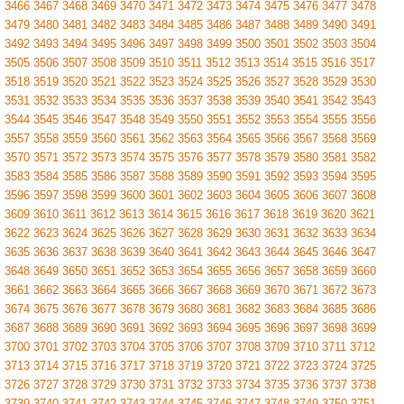
3466
3467
3468
3469
3470
3471
3472
3473
3474
3475
3476
3477
3478
3479
3480
3481
3482
3483
3484
3485
3486
3487
3488
3489
3490
3491
3492
3493
3494
3495
3496
3497
3498
3499
3500
3501
3502
3503
3504
3505
3506
3507
3508
3509
3510
3511
3512
3513
3514
3515
3516
3517
3518
3519
3520
3521
3522
3523
3524
3525
3526
3527
3528
3529
3530
3531
3532
3533
3534
3535
3536
3537
3538
3539
3540
3541
3542
3543
3544
3545
3546
3547
3548
3549
3550
3551
3552
3553
3554
3555
3556
3557
3558
3559
3560
3561
3562
3563
3564
3565
3566
3567
3568
3569
3570
3571
3572
3573
3574
3575
3576
3577
3578
3579
3580
3581
3582
3583
3584
3585
3586
3587
3588
3589
3590
3591
3592
3593
3594
3595
3596
3597
3598
3599
3600
3601
3602
3603
3604
3605
3606
3607
3608
3609
3610
3611
3612
3613
3614
3615
3616
3617
3618
3619
3620
3621
3622
3623
3624
3625
3626
3627
3628
3629
3630
3631
3632
3633
3634
3635
3636
3637
3638
3639
3640
3641
3642
3643
3644
3645
3646
3647
3648
3649
3650
3651
3652
3653
3654
3655
3656
3657
3658
3659
3660
3661
3662
3663
3664
3665
3666
3667
3668
3669
3670
3671
3672
3673
3674
3675
3676
3677
3678
3679
3680
3681
3682
3683
3684
3685
3686
3687
3688
3689
3690
3691
3692
3693
3694
3695
3696
3697
3698
3699
3700
3701
3702
3703
3704
3705
3706
3707
3708
3709
3710
3711
3712
3713
3714
3715
3716
3717
3718
3719
3720
3721
3722
3723
3724
3725
3726
3727
3728
3729
3730
3731
3732
3733
3734
3735
3736
3737
3738
3739
3740
3741
3742
3743
3744
3745
3746
3747
3748
3749
3750
3751