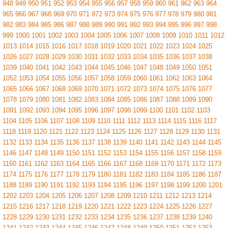
948
949
950
951
952
953
954
955
956
957
958
959
960
961
962
963
964
965
966
967
968
969
970
971
972
973
974
975
976
977
978
979
980
981
982
983
984
985
986
987
988
989
990
991
992
993
994
995
996
997
998
999
1000
1001
1002
1003
1004
1005
1006
1007
1008
1009
1010
1011
1012
1013
1014
1015
1016
1017
1018
1019
1020
1021
1022
1023
1024
1025
1026
1027
1028
1029
1030
1031
1032
1033
1034
1035
1036
1037
1038
1039
1040
1041
1042
1043
1044
1045
1046
1047
1048
1049
1050
1051
1052
1053
1054
1055
1056
1057
1058
1059
1060
1061
1062
1063
1064
1065
1066
1067
1068
1069
1070
1071
1072
1073
1074
1075
1076
1077
1078
1079
1080
1081
1082
1083
1084
1085
1086
1087
1088
1089
1090
1091
1092
1093
1094
1095
1096
1097
1098
1099
1100
1101
1102
1103
1104
1105
1106
1107
1108
1109
1110
1111
1112
1113
1114
1115
1116
1117
1118
1119
1120
1121
1122
1123
1124
1125
1126
1127
1128
1129
1130
1131
1132
1133
1134
1135
1136
1137
1138
1139
1140
1141
1142
1143
1144
1145
1146
1147
1148
1149
1150
1151
1152
1153
1154
1155
1156
1157
1158
1159
1160
1161
1162
1163
1164
1165
1166
1167
1168
1169
1170
1171
1172
1173
1174
1175
1176
1177
1178
1179
1180
1181
1182
1183
1184
1185
1186
1187
1188
1189
1190
1191
1192
1193
1194
1195
1196
1197
1198
1199
1200
1201
1202
1203
1204
1205
1206
1207
1208
1209
1210
1211
1212
1213
1214
1215
1216
1217
1218
1219
1220
1221
1222
1223
1224
1225
1226
1227
1228
1229
1230
1231
1232
1233
1234
1235
1236
1237
1238
1239
1240
1241
1242
1243
1244
1245
1246
1247
1248
1249
1250
1251
1252
1253