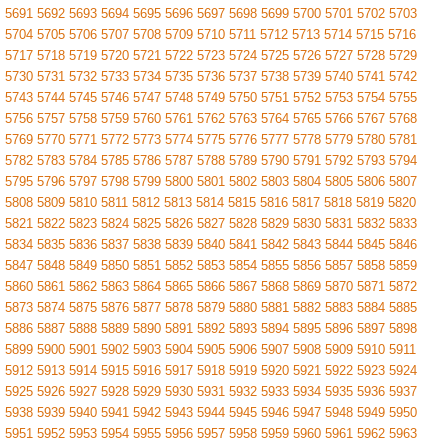
5691
5692
5693
5694
5695
5696
5697
5698
5699
5700
5701
5702
5703
5704
5705
5706
5707
5708
5709
5710
5711
5712
5713
5714
5715
5716
5717
5718
5719
5720
5721
5722
5723
5724
5725
5726
5727
5728
5729
5730
5731
5732
5733
5734
5735
5736
5737
5738
5739
5740
5741
5742
5743
5744
5745
5746
5747
5748
5749
5750
5751
5752
5753
5754
5755
5756
5757
5758
5759
5760
5761
5762
5763
5764
5765
5766
5767
5768
5769
5770
5771
5772
5773
5774
5775
5776
5777
5778
5779
5780
5781
5782
5783
5784
5785
5786
5787
5788
5789
5790
5791
5792
5793
5794
5795
5796
5797
5798
5799
5800
5801
5802
5803
5804
5805
5806
5807
5808
5809
5810
5811
5812
5813
5814
5815
5816
5817
5818
5819
5820
5821
5822
5823
5824
5825
5826
5827
5828
5829
5830
5831
5832
5833
5834
5835
5836
5837
5838
5839
5840
5841
5842
5843
5844
5845
5846
5847
5848
5849
5850
5851
5852
5853
5854
5855
5856
5857
5858
5859
5860
5861
5862
5863
5864
5865
5866
5867
5868
5869
5870
5871
5872
5873
5874
5875
5876
5877
5878
5879
5880
5881
5882
5883
5884
5885
5886
5887
5888
5889
5890
5891
5892
5893
5894
5895
5896
5897
5898
5899
5900
5901
5902
5903
5904
5905
5906
5907
5908
5909
5910
5911
5912
5913
5914
5915
5916
5917
5918
5919
5920
5921
5922
5923
5924
5925
5926
5927
5928
5929
5930
5931
5932
5933
5934
5935
5936
5937
5938
5939
5940
5941
5942
5943
5944
5945
5946
5947
5948
5949
5950
5951
5952
5953
5954
5955
5956
5957
5958
5959
5960
5961
5962
5963