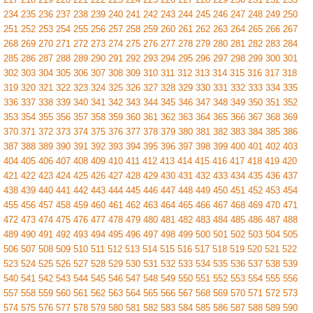
234
235
236
237
238
239
240
241
242
243
244
245
246
247
248
249
250
251
252
253
254
255
256
257
258
259
260
261
262
263
264
265
266
267
268
269
270
271
272
273
274
275
276
277
278
279
280
281
282
283
284
285
286
287
288
289
290
291
292
293
294
295
296
297
298
299
300
301
302
303
304
305
306
307
308
309
310
311
312
313
314
315
316
317
318
319
320
321
322
323
324
325
326
327
328
329
330
331
332
333
334
335
336
337
338
339
340
341
342
343
344
345
346
347
348
349
350
351
352
353
354
355
356
357
358
359
360
361
362
363
364
365
366
367
368
369
370
371
372
373
374
375
376
377
378
379
380
381
382
383
384
385
386
387
388
389
390
391
392
393
394
395
396
397
398
399
400
401
402
403
404
405
406
407
408
409
410
411
412
413
414
415
416
417
418
419
420
421
422
423
424
425
426
427
428
429
430
431
432
433
434
435
436
437
438
439
440
441
442
443
444
445
446
447
448
449
450
451
452
453
454
455
456
457
458
459
460
461
462
463
464
465
466
467
468
469
470
471
472
473
474
475
476
477
478
479
480
481
482
483
484
485
486
487
488
489
490
491
492
493
494
495
496
497
498
499
500
501
502
503
504
505
506
507
508
509
510
511
512
513
514
515
516
517
518
519
520
521
522
523
524
525
526
527
528
529
530
531
532
533
534
535
536
537
538
539
540
541
542
543
544
545
546
547
548
549
550
551
552
553
554
555
556
557
558
559
560
561
562
563
564
565
566
567
568
569
570
571
572
573
574
575
576
577
578
579
580
581
582
583
584
585
586
587
588
589
590