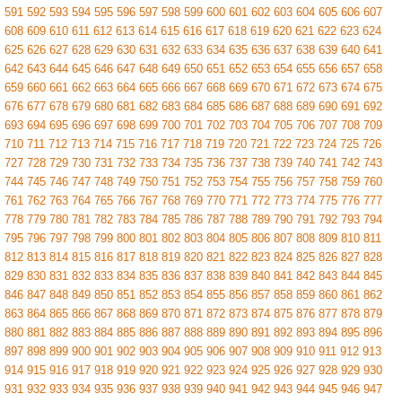
591
592
593
594
595
596
597
598
599
600
601
602
603
604
605
606
607
608
609
610
611
612
613
614
615
616
617
618
619
620
621
622
623
624
625
626
627
628
629
630
631
632
633
634
635
636
637
638
639
640
641
642
643
644
645
646
647
648
649
650
651
652
653
654
655
656
657
658
659
660
661
662
663
664
665
666
667
668
669
670
671
672
673
674
675
676
677
678
679
680
681
682
683
684
685
686
687
688
689
690
691
692
693
694
695
696
697
698
699
700
701
702
703
704
705
706
707
708
709
710
711
712
713
714
715
716
717
718
719
720
721
722
723
724
725
726
727
728
729
730
731
732
733
734
735
736
737
738
739
740
741
742
743
744
745
746
747
748
749
750
751
752
753
754
755
756
757
758
759
760
761
762
763
764
765
766
767
768
769
770
771
772
773
774
775
776
777
778
779
780
781
782
783
784
785
786
787
788
789
790
791
792
793
794
795
796
797
798
799
800
801
802
803
804
805
806
807
808
809
810
811
812
813
814
815
816
817
818
819
820
821
822
823
824
825
826
827
828
829
830
831
832
833
834
835
836
837
838
839
840
841
842
843
844
845
846
847
848
849
850
851
852
853
854
855
856
857
858
859
860
861
862
863
864
865
866
867
868
869
870
871
872
873
874
875
876
877
878
879
880
881
882
883
884
885
886
887
888
889
890
891
892
893
894
895
896
897
898
899
900
901
902
903
904
905
906
907
908
909
910
911
912
913
914
915
916
917
918
919
920
921
922
923
924
925
926
927
928
929
930
931
932
933
934
935
936
937
938
939
940
941
942
943
944
945
946
947