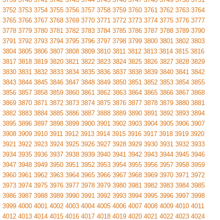
3752
3753
3754
3755
3756
3757
3758
3759
3760
3761
3762
3763
3764
3765
3766
3767
3768
3769
3770
3771
3772
3773
3774
3775
3776
3777
3778
3779
3780
3781
3782
3783
3784
3785
3786
3787
3788
3789
3790
3791
3792
3793
3794
3795
3796
3797
3798
3799
3800
3801
3802
3803
3804
3805
3806
3807
3808
3809
3810
3811
3812
3813
3814
3815
3816
3817
3818
3819
3820
3821
3822
3823
3824
3825
3826
3827
3828
3829
3830
3831
3832
3833
3834
3835
3836
3837
3838
3839
3840
3841
3842
3843
3844
3845
3846
3847
3848
3849
3850
3851
3852
3853
3854
3855
3856
3857
3858
3859
3860
3861
3862
3863
3864
3865
3866
3867
3868
3869
3870
3871
3872
3873
3874
3875
3876
3877
3878
3879
3880
3881
3882
3883
3884
3885
3886
3887
3888
3889
3890
3891
3892
3893
3894
3895
3896
3897
3898
3899
3900
3901
3902
3903
3904
3905
3906
3907
3908
3909
3910
3911
3912
3913
3914
3915
3916
3917
3918
3919
3920
3921
3922
3923
3924
3925
3926
3927
3928
3929
3930
3931
3932
3933
3934
3935
3936
3937
3938
3939
3940
3941
3942
3943
3944
3945
3946
3947
3948
3949
3950
3951
3952
3953
3954
3955
3956
3957
3958
3959
3960
3961
3962
3963
3964
3965
3966
3967
3968
3969
3970
3971
3972
3973
3974
3975
3976
3977
3978
3979
3980
3981
3982
3983
3984
3985
3986
3987
3988
3989
3990
3991
3992
3993
3994
3995
3996
3997
3998
3999
4000
4001
4002
4003
4004
4005
4006
4007
4008
4009
4010
4011
4012
4013
4014
4015
4016
4017
4018
4019
4020
4021
4022
4023
4024